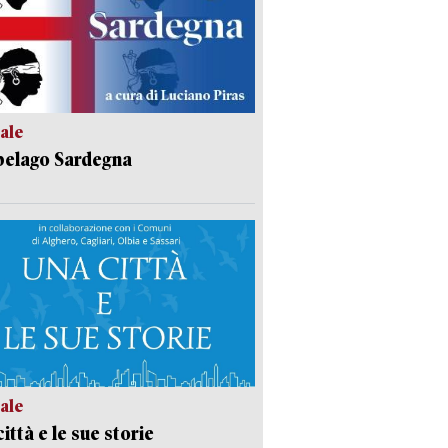
ale
pelago Sardegna
ale
ittà e le sue storie