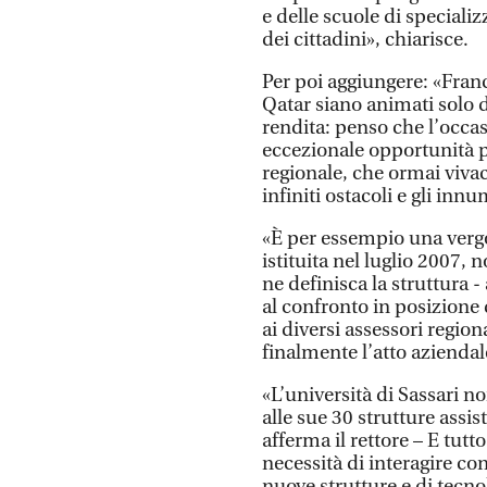
e delle scuole di speciali
dei cittadini», chiarisce.
Per poi aggiungere: «Fran
Qatar siano animati solo da
rendita: penso che l’occas
eccezionale opportunità pe
regionale, che ormai vivac
infiniti ostacoli e gli inn
«È per essempio una vergo
istituita nel luglio 2007,
ne definisca la struttura
al confronto in posizione
ai diversi assessori regio
finalmente l’atto aziendale
«L’università di Sassari no
alle sue 30 strutture assis
afferma il rettore – E tut
necessità di interagire con
nuove strutture e di tecnol