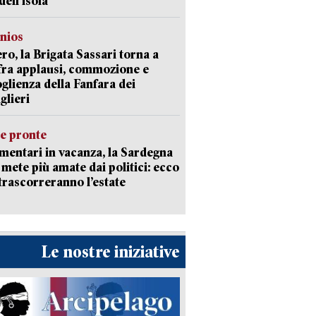
dell’isola
nios
ro, la Brigata Sassari torna a
fra applausi, commozione e
oglienza della Fanfara dei
glieri
ie pronte
mentari in vacanza, la Sardegna
e mete più amate dai politici: ecco
trascorreranno l’estate
Le nostre iniziative