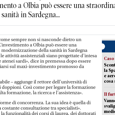
imento a Olbia può essere una straordin
sanità in Sardegna...
 come sempre non si nasconde dietro un
L’investimento a Olbia può essere una
i modernizzazione della sanità in Sardegna
e attività assistenziali siano progettate d’intesa
Caso
due atenei sardi», dice in premessa dopo essere
Scont
iarsi sul maxi-investimento promosso da
la Sp
e aer
cosa 
bile – aggiunge il rettore dell’università di
ili doppioni. Così come per legare la formazione
alta formazione, la ricerca e l’assistenza».
Il fur
Vanno
forme di concorrenza. La sua idea è quella di
svali
 costante consultazione tra specialisti».
medic
la funzionalità dei corsi di laurea, dei dottorati