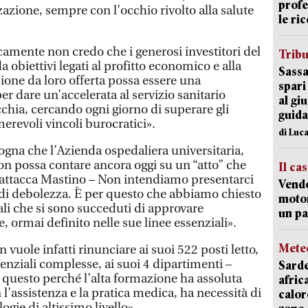
profe
zzazione, sempre con l’occhio rivolto alla salute
le ric
camente non credo che i generosi investitori del
Trib
 obiettivi legati al profitto economico e alla
Sassa
ione da loro offerta possa essere una
spari
r dare un’accelerata al servizio sanitario
al giu
chia, cercando ogni giorno di superare gli
guida
umerevoli vincoli burocratici».
di Luca
gna che l’Azienda ospedaliera universitaria,
 non possa contare ancora oggi su un “atto” che
Il ca
 - attacca Mastino – Non intendiamo presentarci
Vend
 di debolezza. È per questo che abbiamo chiesto
motor
nali che si sono succeduti di approvare
un pa
, ormai definito nelle sue linee essenziali».
Mete
n vuole infatti rinunciare ai suoi 522 posti letto,
tenziali complesse, ai suoi 4 dipartimenti –
Sarde
to questo perché l’alta formazione ha assoluta
afric
 l’assistenza e la pratica medica, ha necessità di
calor
ogie di altissimo livello».