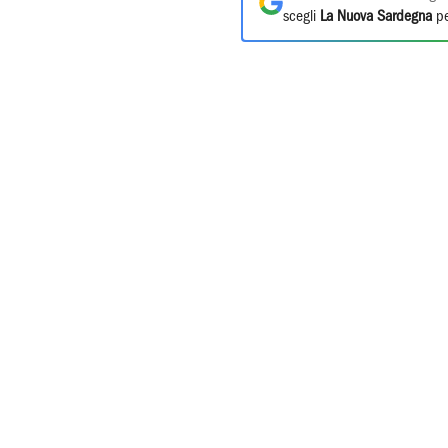
scegli
La Nuova Sardegna
pe