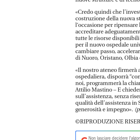
«Credo quindi che l’inve
costruzione della nuova s
l‘occasione per ripensare
accreditare adeguatamente
tutte le risorse disponibi
per il nuovo ospedale uni
cambiare passo, accelerare,
di Nuoro, Oristano, Olbia e 
«Il nostro ateneo firmerà 
ospedaliera, disporrà “co
noi, programmerà la chiama
Attilio Mastino – E chieder
sull’assistenza, senza rise
qualità dell’assistenza in
generosità e impegno».
(p
©RIPRODUZIONE RISER
Non lasciare decidere l'algor