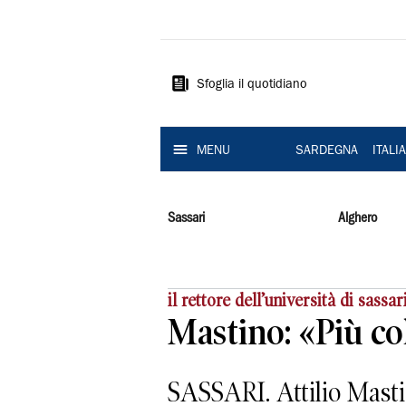
La
Nuova
Sardegna
Sfoglia il quotidiano
MENU
SARDEGNA
ITALI
Sassari
Alghero
il rettore dell’università di sassar
Mastino: «Più co
SASSARI. Attilio Mast