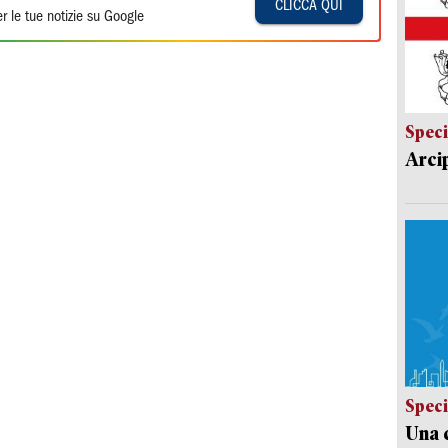
CLICCA QUI
r le tue notizie su Google
Speci
Arci
Speci
Una c