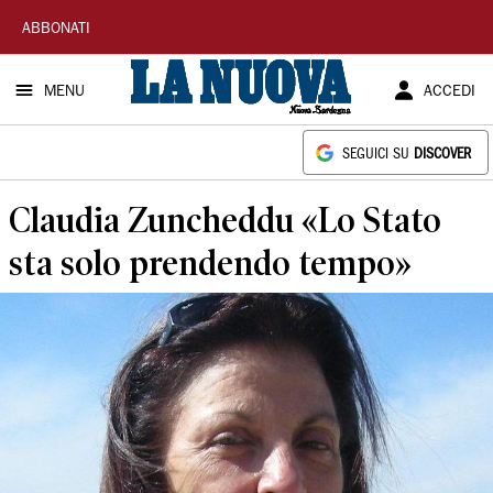
La
ABBONATI
Nuova
MENU
ACCEDI
Sardegna
SEGUICI SU
DISCOVER
Claudia Zuncheddu «Lo Stato
sta solo prendendo tempo»