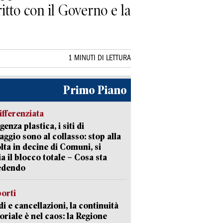
ritto con il Governo e la
1 MINUTI DI LETTURA
Primo Piano
ifferenziata
enza plastica, i siti di
aggio sono al collasso: stop alla
lta in decine di Comuni, si
ia il blocco totale – Cosa sta
edendo
orti
di e cancellazioni, la continuità
toriale è nel caos: la Regione