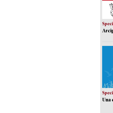
Speci
Arci
Speci
Una c