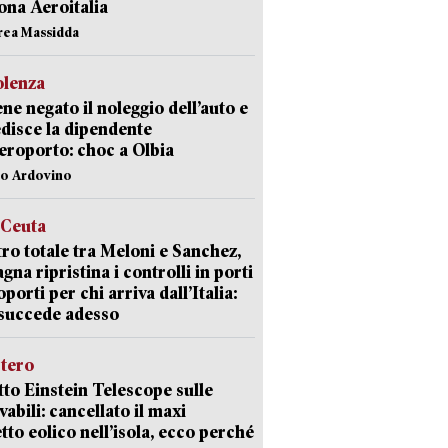
ona Aeroitalia
rea Massidda
olenza
ene negato il noleggio dell’auto e
disce la dipendente
aeroporto: choc a Olbia
lo Ardovino
 Ceuta
ro totale tra Meloni e Sanchez,
agna ripristina i controlli in porti
oporti per chi arriva dall’Italia:
succede adesso
stero
etto Einstein Telescope sulle
vabili: cancellato il maxi
tto eolico nell’isola, ecco perché