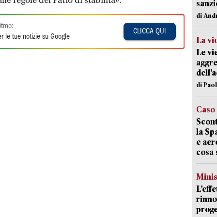
le regole del Patto di stabilità».
sanzi
di And
itmo:
CLICCA QUI
r le tue notizie su Google
La vi
Le vi
aggre
dell’
di Pao
Caso
Scont
la Sp
e aer
cosa 
Mini
L’eff
rinno
proge