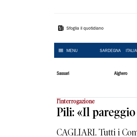
La
Nuova
Sardegna
Sfoglia il quotidiano
MENU
SARDEGNA
ITALI
Sassari
Alghero
l’interrogazione
Pili: «Il pareggi
CAGLIARI. Tutti i Comu