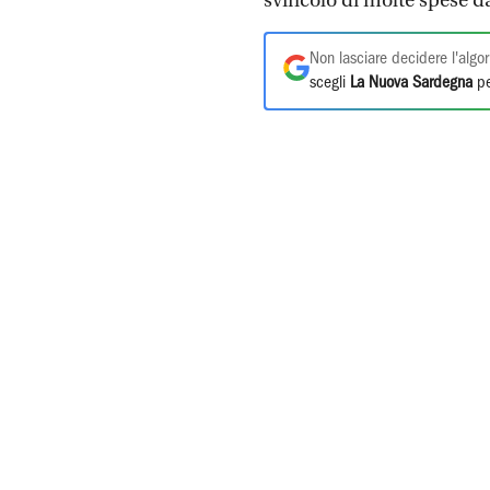
svincolo di molte spese dal
Non lasciare decidere l'algor
scegli
La Nuova Sardegna
pe