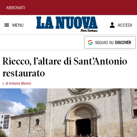
La
ABBONATI
Nuova
MENU
ACCEDI
Sardegna
SEGUICI SU
DISCOVER
Riecco, l’altare di Sant’Antonio
restaurato
di Antonio Meloni