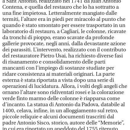
a Sant’Antonio, realizzato nel 1741 da Juan Antonio
Contena, e quella del restauro che lo ha sottratto a
una fine impietosa. Letteralmente mangiato dalle
termiti, l’altare era in piedi per miracolo al punto che
quando è stato smontato per essere trasportato in un
laboratorio di restauro, a Cagliari, le colonne, ricavate
da tronchi di pioppo, erano scavate da profonde
gallerie provocate, negli anni, dalla devastante azione
dei parassiti. L’intervento, realizzato con il contributo
del restauratore Pietro Usai, ha richiesto diverse fasi
di risanamento e consolidamento delle parti
mancanti con l’impiego di sostanze studiate per
ridare consistenza ai materiali originari. La parte
esterna è stata riportata a vista dopo una serie di
operazioni di lucidatura. Allora, i volti degli angeli che
ornano l’altare sono ridiventati rosei e la colorazione
verde finto marmo delle colonne è riapparsa come
d’incanto. La statua di Antonio da Padova, databile al
1400, celava, infine, in un alloggiamento sul retro,
piccole reliquie e alcuni documenti trascritti dal
padre Antonio Sisco, storico, autore delle “Memorie”,
in cui era riportato un aneddoto del 1755 ritenuto