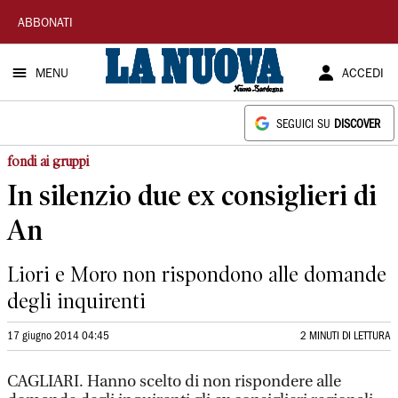
La
ABBONATI
Nuova
MENU
ACCEDI
Sardegna
SEGUICI SU
DISCOVER
fondi ai gruppi
In silenzio due ex consiglieri di
An
Liori e Moro non rispondono alle domande
degli inquirenti
17 giugno 2014 04:45
2 MINUTI DI LETTURA
CAGLIARI. Hanno scelto di non rispondere alle