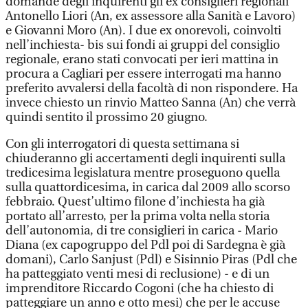
domande degli inquirenti gli ex consiglieri regionali
Antonello Liori (An, ex assessore alla Sanità e Lavoro)
e Giovanni Moro (An). I due ex onorevoli, coinvolti
nell’inchiesta- bis sui fondi ai gruppi del consiglio
regionale, erano stati convocati per ieri mattina in
procura a Cagliari per essere interrogati ma hanno
preferito avvalersi della facoltà di non rispondere. Ha
invece chiesto un rinvio Matteo Sanna (An) che verrà
quindi sentito il prossimo 20 giugno.
Con gli interrogatori di questa settimana si
chiuderanno gli accertamenti degli inquirenti sulla
tredicesima legislatura mentre proseguono quella
sulla quattordicesima, in carica dal 2009 allo scorso
febbraio. Quest’ultimo filone d’inchiesta ha già
portato all’arresto, per la prima volta nella storia
dell’autonomia, di tre consiglieri in carica - Mario
Diana (ex capogruppo del Pdl poi di Sardegna è già
domani), Carlo Sanjust (Pdl) e Sisinnio Piras (Pdl che
ha patteggiato venti mesi di reclusione) - e di un
imprenditore Riccardo Cogoni (che ha chiesto di
patteggiare un anno e otto mesi) che per le accuse