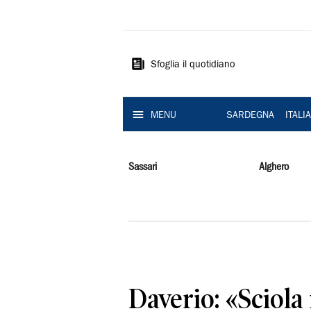
La
Nuova
Sardegna
Sfoglia il quotidiano
MENU
SARDEGNA
ITALI
Sassari
Alghero
Daverio: «Sciola