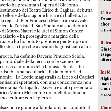
verio ha presentato l'opera di Giacomo
lestimento del Teatro Lirico di Cagliari, debutta
L’att
artellone della stagione lirica e di balletto. La
Dramm
a regia di Pier Francesco Maestrini si avvale,
choc 
nico dell'artista di San Sperate al suo debutto
di Dav
no di Marco Nateri e le luci di Simon Corder.
raziarlo – ha proseguito a margine della
razie a lui ho potuto prendere per tempo un
Il d
lo stesso tipo che avevano diagnosticato a lui».
Giuse
esegu
rocco, ha definito Daverio Pinuccio Sciola.
ulter
 primordiale della terra, con le scene che
ccesso al mondo della fantasia. Sciola – ha
artisti ha una peculiarità, ha la memoria di
Incid
onia». La Lectio magistralis al Lirico di Cagliari
Alghe
ttentissimi spettatori, con una concorrenza non
marit
Germania Portogallo. Daverio è stato presentato
sono 
 Lirico Mauro Meli come un intellettuale «che
di Nic
no scultore con le pietre».
e alsaziana e grande affabulatore, ha condotto il
L’int