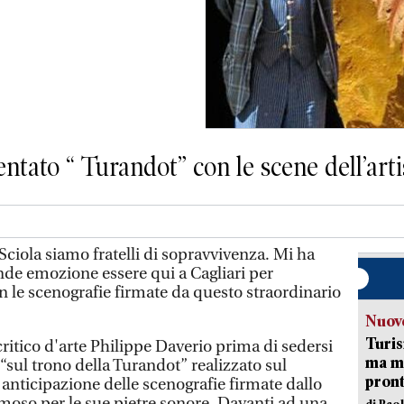
sentato “ Turandot” con le scene dell’art
ciola siamo fratelli di sopravvivenza. Mi ha
ande emozione essere qui a Cagliari per
n le scenografie firmate da questo straordinario
Nuove
Turis
 critico d'arte Philippe Daverio prima di sedersi
ma ma
 “sul trono della Turandot” realizzato sul
pron
 anticipazione delle scenografie firmate dallo
amoso per le sue pietre sonore. Davanti ad una
di Pao