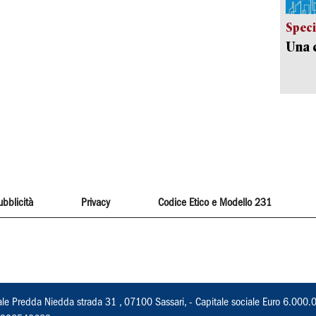
Speci
Una c
ubblicità
Privacy
Codice Etico e Modello 231
ale Predda Niedda strada 31 , 07100 Sassari, - Capitale sociale Euro 6.000.