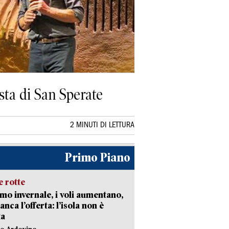
ista di San Sperate
2 MINUTI DI LETTURA
Primo Piano
 rotte
mo invernale, i voli aumentano,
nca l’offerta: l’isola non è
ta
lo Ardovino