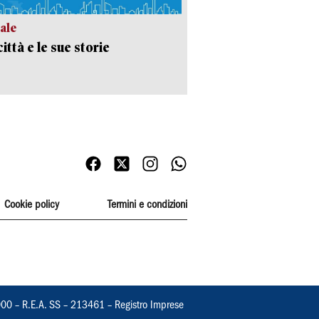
ale
ittà e le sue storie
Cookie policy
Termini e condizioni
000 – R.E.A. SS – 213461 – Registro Imprese