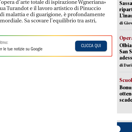
’opera d’arte totale di ispirazione Wgneriana»
Sassa
sua Turandot e il lavoro artistico di Pinuccio
ripar
di malattia e di guarigione, è profondamente
L’ina
ordiale. Sa scovare l'equilibrio tra astri,
di Gio
Opera
itmo:
Olbia
CLICCA QUI
r le tue notizie su Google
San S
adess
di Dar
Scuo
Bonus
otten
scade