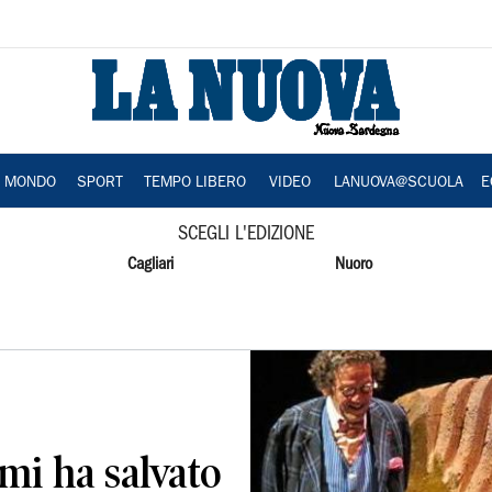
A MONDO
SPORT
TEMPO LIBERO
VIDEO
LANUOVA@SCUOLA
E
SCEGLI L'EDIZIONE
Cagliari
Nuoro
 mi ha salvato