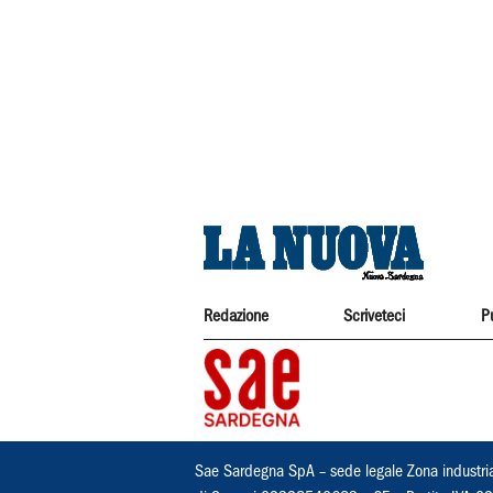
Redazione
Scriveteci
P
Sae Sardegna SpA – sede legale Zona industri