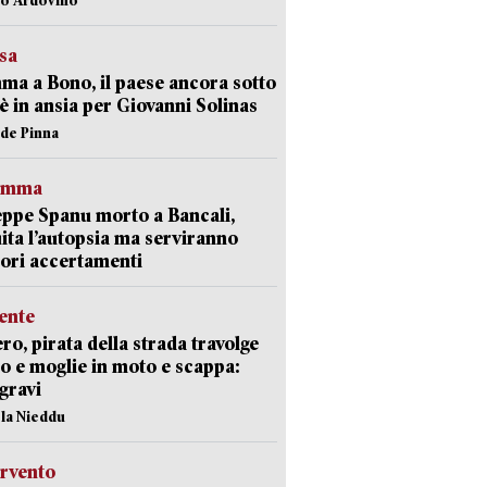
esa
a a Bono, il paese ancora sotto
è in ansia per Giovanni Solinas
ide Pinna
ramma
ppe Spanu morto a Bancali,
ita l’autopsia ma serviranno
iori accertamenti
ente
ro, pirata della strada travolge
o e moglie in moto e scappa:
gravi
ola Nieddu
ervento