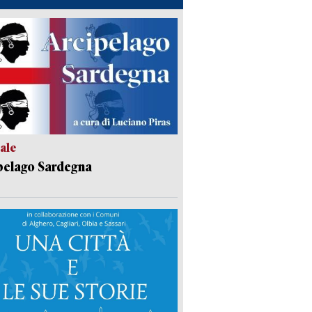
ale
pelago Sardegna