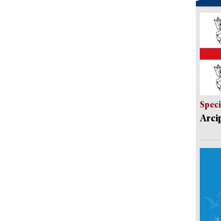
Speci
Arci