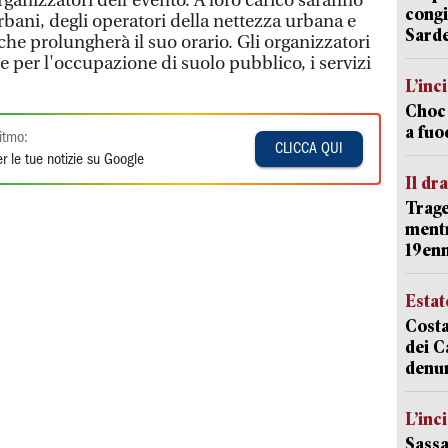
ganizzatori dell'evento. A loro carico saranno
congi
 urbani, degli operatori della nettezza urbana e
Sarde
 che prolungherà il suo orario. Gli organizzatori
 per l'occupazione di suolo pubblico, i servizi
L’inc
Choc 
a fuo
itmo:
CLICCA QUI
r le tue notizie su Google
Il d
Trage
mentr
19en
Estat
Costa
dei C
denu
L’inc
Sassa