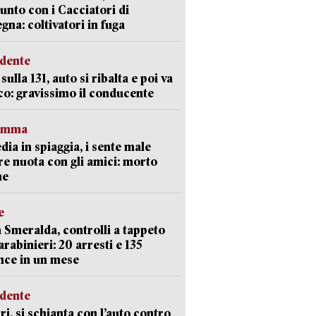
unto con i Cacciatori di
gna: coltivatori in fuga
idente
sulla 131, auto si ribalta e poi va
co: gravissimo il conducente
ramma
dia in spiaggia, i sente male
e nuota con gli amici: morto
ne
e
 Smeralda, controlli a tappeto
arabinieri: 20 arresti e 135
nce in un mese
idente
ri, si schianta con l’auto contro