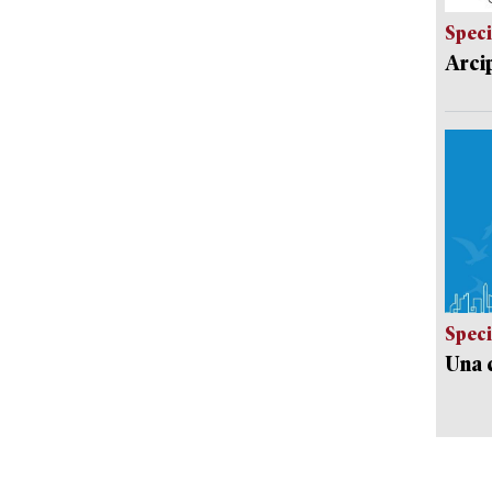
Speci
Arci
Speci
Una c