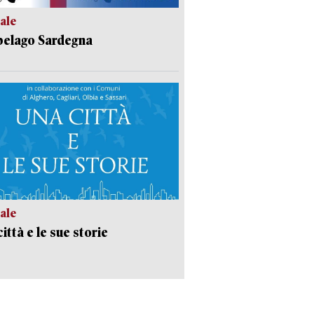
ale
pelago Sardegna
ale
ittà e le sue storie