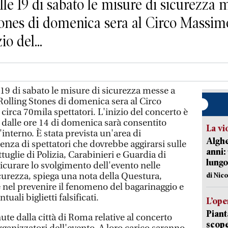
e 19 di sabato le misure di sicurezza m
tones di domenica sera al Circo Massimo 
io del...
9 di sabato le misure di sicurezza messe a
Rolling Stones di domenica sera al Circo
circa 70mila spettatori. L'inizio del concerto è
e dalle ore 14 di domenica sarà consentito
La vi
'interno. È stata prevista un'area di
Alghe
senza di spettatori che dovrebbe aggirarsi sulle
anni:
uglie di Polizia, Carabinieri e Guardia di
lungo
sicurare lo svolgimento dell'evento nelle
urezza, spiega una nota della Questura,
di Nic
nel prevenire il fenomeno del bagarinaggio e
uali biglietti falsificati.
L’ope
Piant
nute dalla città di Roma relative al concerto
scope