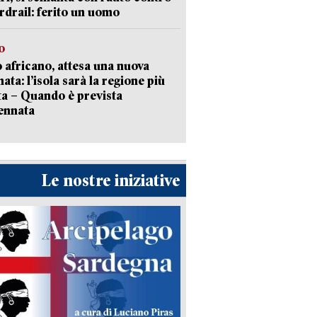
ardrail: ferito un uomo
o
 africano, attesa una nuova
ata: l’isola sarà la regione più
ta – Quando è prevista
ennata
Le nostre iniziative