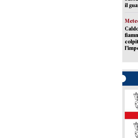
il gu
Mete
Caldo
fiamm
colpi
l’imp