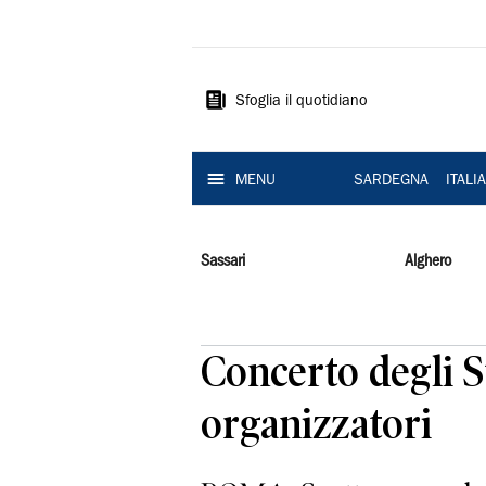
La
Nuova
Sardegna
Sfoglia il quotidiano
MENU
SARDEGNA
ITALI
Sassari
Alghero
Concerto degli S
organizzatori