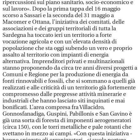
ripercussioni sul piano sanitario, socio-economico e
sul lavoro». Dopo la prima tappa del 16 maggio
scorso a Sassari e la seconda del 31 maggio a
Macomer e Ottana, l’iniziativa dei comitati, delle
associazioni e dei gruppi territoriali di tutta la
Sardegna ha toccato ieri un territorio a forte
vocazione agricola e con un'elevata densità di
popolazione che sta oggi subendo un vero e proprio
assalto al territorio con impianti di energia
alternativa. Imprenditori privati e multinazionali
stanno proponendo da circa tre anni diversi progetti a
Comuni e Regione per la produzione di energia da
fonti rinnovabili e fossili, che si sommano a quelli già
realizzati e alle criticità di un territorio già fortemente
compromesso dalle pregresse attività minerarie e
industriali che hanno lasciato siti inquinati e mai
bonificati. L’area compresa fra Villacidro,
Gonnosfanadiga, Guspini, Pabillonis e San Gavino è
già una sorta di foresta di imponenti aerogeneratori
(circa 150), con le torri metalliche e pale rotanti che
svettano in mezzo ai campi. «Con questa iniziativa -