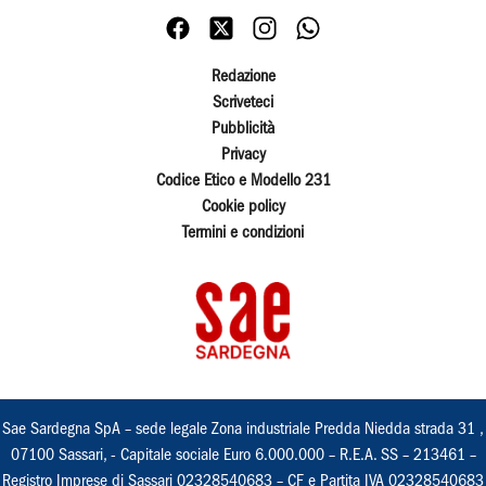
Redazione
Scriveteci
Pubblicità
Privacy
Codice Etico e Modello 231
Cookie policy
Termini e condizioni
Sae Sardegna SpA – sede legale Zona industriale Predda Niedda strada 31 ,
07100 Sassari, - Capitale sociale Euro 6.000.000 – R.E.A. SS – 213461 –
Registro Imprese di Sassari 02328540683 – CF e Partita IVA 02328540683