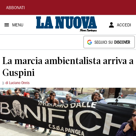
La
ABBONATI
Nuova
MENU
ACCEDI
Sardegna
SEGUICI SU
DISCOVER
La marcia ambientalista arriva a
Guspini
di Luciano Onnis