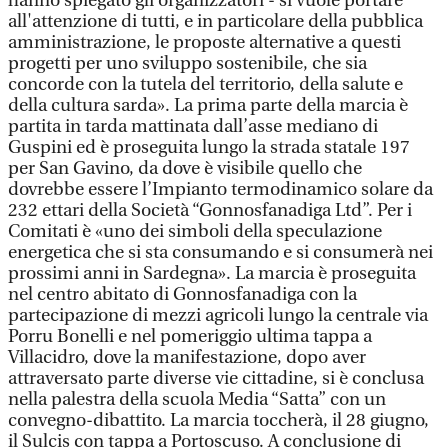
hanno spiegato gli organizzatori - si vuole portare
all'attenzione di tutti, e in particolare della pubblica
amministrazione, le proposte alternative a questi
progetti per uno sviluppo sostenibile, che sia
concorde con la tutela del territorio, della salute e
della cultura sarda». La prima parte della marcia è
partita in tarda mattinata dall’asse mediano di
Guspini ed è proseguita lungo la strada statale 197
per San Gavino, da dove è visibile quello che
dovrebbe essere l’Impianto termodinamico solare da
232 ettari della Società “Gonnosfanadiga Ltd”. Per i
Comitati è «uno dei simboli della speculazione
energetica che si sta consumando e si consumerà nei
prossimi anni in Sardegna». La marcia è proseguita
nel centro abitato di Gonnosfanadiga con la
partecipazione di mezzi agricoli lungo la centrale via
Porru Bonelli e nel pomeriggio ultima tappa a
Villacidro, dove la manifestazione, dopo aver
attraversato parte diverse vie cittadine, si è conclusa
nella palestra della scuola Media “Satta” con un
convegno-dibattito. La marcia toccherà, il 28 giugno,
il Sulcis con tappa a Portoscuso. A conclusione di