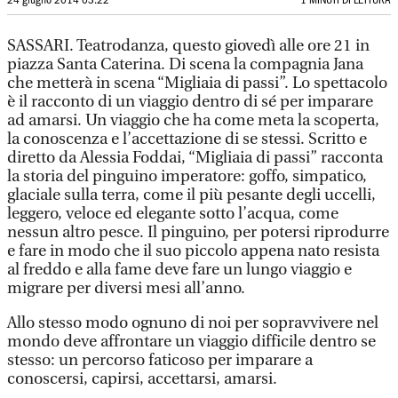
24 giugno 2014 03:22
1 MINUTI DI LETTURA
SASSARI. Teatrodanza, questo giovedì alle ore 21 in
piazza Santa Caterina. Di scena la compagnia Jana
che metterà in scena “Migliaia di passi”. Lo spettacolo
è il racconto di un viaggio dentro di sé per imparare
ad amarsi. Un viaggio che ha come meta la scoperta,
la conoscenza e l’accettazione di se stessi. Scritto e
diretto da Alessia Foddai, “Migliaia di passi” racconta
la storia del pinguino imperatore: goffo, simpatico,
glaciale sulla terra, come il più pesante degli uccelli,
leggero, veloce ed elegante sotto l’acqua, come
nessun altro pesce. Il pinguino, per potersi riprodurre
e fare in modo che il suo piccolo appena nato resista
al freddo e alla fame deve fare un lungo viaggio e
migrare per diversi mesi all’anno.
Allo stesso modo ognuno di noi per sopravvivere nel
mondo deve affrontare un viaggio difficile dentro se
stesso: un percorso faticoso per imparare a
conoscersi, capirsi, accettarsi, amarsi.