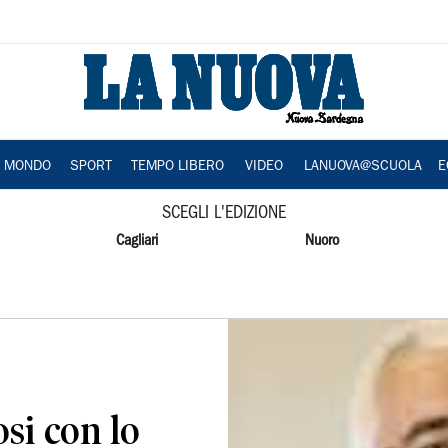
A MONDO
SPORT
TEMPO LIBERO
VIDEO
LANUOVA@SCUOLA
E
SCEGLI L'EDIZIONE
Cagliari
Nuoro
si con lo