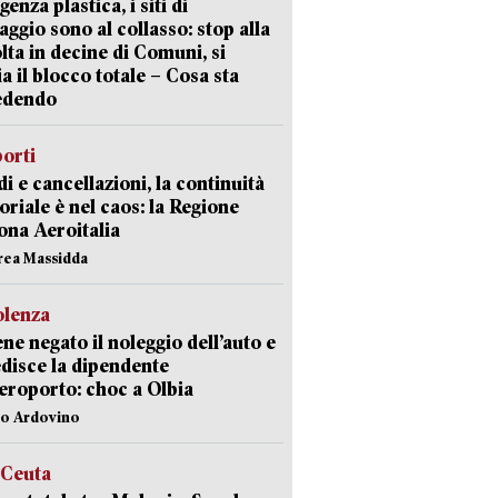
enza plastica, i siti di
aggio sono al collasso: stop alla
lta in decine di Comuni, si
ia il blocco totale – Cosa sta
edendo
orti
di e cancellazioni, la continuità
toriale è nel caos: la Regione
ona Aeroitalia
rea Massidda
olenza
ene negato il noleggio dell’auto e
disce la dipendente
aeroporto: choc a Olbia
lo Ardovino
 Ceuta