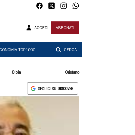
ACCEDI
ABBONATI
CONOMIA TOP1000
CERCA
Olbia
Oristano
SEGUICI SU
DISCOVER