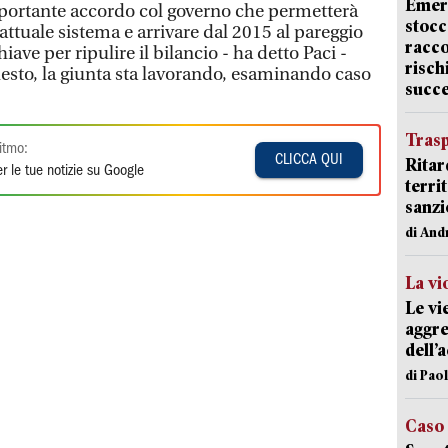
Emerg
mportante accordo col governo che permetterà
stocc
’attuale sistema e arrivare dal 2015 al pareggio
racco
iave per ripulire il bilancio - ha detto Paci -
risch
uesto, la giunta sta lavorando, esaminando caso
succ
Trasp
itmo:
CLICCA QUI
Ritar
r le tue notizie su Google
terri
sanzi
di And
La vi
Le vi
aggre
dell’
di Pao
Caso