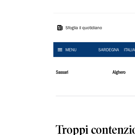
La
Nuova
Sardegna
Sfoglia il quotidiano
MENU
SARDEGNA
ITALI
Sassari
Alghero
Troppi contenzio