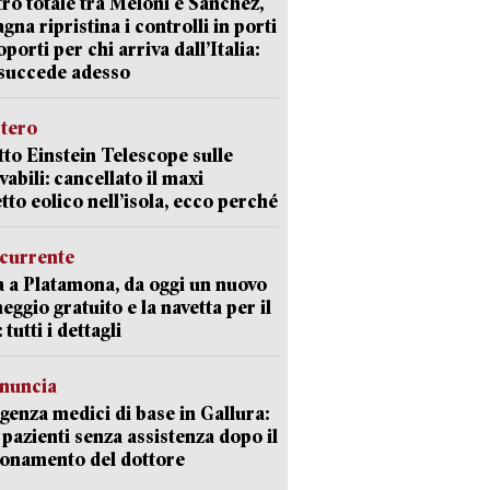
ro totale tra Meloni e Sanchez,
agna ripristina i controlli in porti
oporti per chi arriva dall’Italia:
succede adesso
stero
etto Einstein Telescope sulle
vabili: cancellato il maxi
tto eolico nell’isola, ecco perché
currente
a a Platamona, da oggi un nuovo
eggio gratuito e la navetta per il
tutti i dettagli
enuncia
enza medici di base in Gallura:
 pazienti senza assistenza dopo il
onamento del dottore