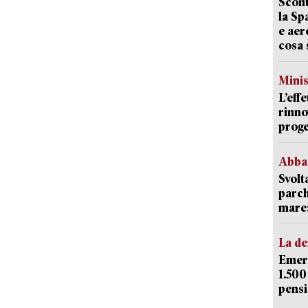
Scont
la Sp
e aer
cosa 
Mini
L’eff
rinno
proge
Abba
Svolt
parch
mare: 
La d
Emerg
1.500
pensi