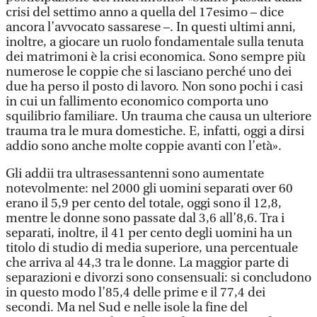
crisi del settimo anno a quella del 17esimo – dice
ancora l’avvocato sassarese –. In questi ultimi anni,
inoltre, a giocare un ruolo fondamentale sulla tenuta
dei matrimoni è la crisi economica. Sono sempre più
numerose le coppie che si lasciano perché uno dei
due ha perso il posto di lavoro. Non sono pochi i casi
in cui un fallimento economico comporta uno
squilibrio familiare. Un trauma che causa un ulteriore
trauma tra le mura domestiche. E, infatti, oggi a dirsi
addio sono anche molte coppie avanti con l’età».
Gli addii tra ultrasessantenni sono aumentate
notevolmente: nel 2000 gli uomini separati over 60
erano il 5,9 per cento del totale, oggi sono il 12,8,
mentre le donne sono passate dal 3,6 all’8,6. Tra i
separati, inoltre, il 41 per cento degli uomini ha un
titolo di studio di media superiore, una percentuale
che arriva al 44,3 tra le donne. La maggior parte di
separazioni e divorzi sono consensuali: si concludono
in questo modo l’85,4 delle prime e il 77,4 dei
secondi. Ma nel Sud e nelle isole la fine del