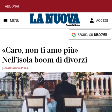
La
ABBONATI
Nuova
MENU
ACCEDI
Sardegna
SEGUICI SU
DISCOVER
«Caro, non ti amo più»
Nell’isola boom di divorzi
di Alessandro Pirina