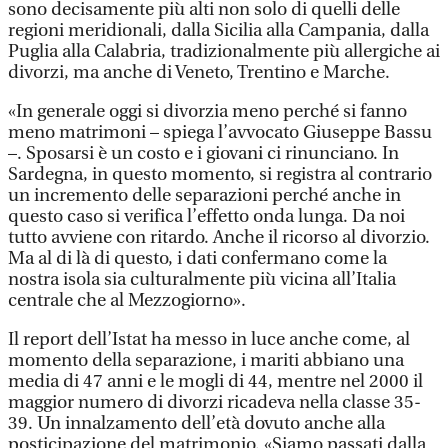
sono decisamente più alti non solo di quelli delle
regioni meridionali, dalla Sicilia alla Campania, dalla
Puglia alla Calabria, tradizionalmente più allergiche ai
divorzi, ma anche di Veneto, Trentino e Marche.
«In generale oggi si divorzia meno perché si fanno
meno matrimoni – spiega l’avvocato Giuseppe Bassu
–. Sposarsi è un costo e i giovani ci rinunciano. In
Sardegna, in questo momento, si registra al contrario
un incremento delle separazioni perché anche in
questo caso si verifica l’effetto onda lunga. Da noi
tutto avviene con ritardo. Anche il ricorso al divorzio.
Ma al di là di questo, i dati confermano come la
nostra isola sia culturalmente più vicina all’Italia
centrale che al Mezzogiorno».
Il report dell’Istat ha messo in luce anche come, al
momento della separazione, i mariti abbiano una
media di 47 anni e le mogli di 44, mentre nel 2000 il
maggior numero di divorzi ricadeva nella classe 35-
39. Un innalzamento dell’età dovuto anche alla
posticipazione del matrimonio. «Siamo passati dalla