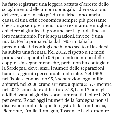
ha fatto registrare una leggera battuta d’arresto dello
scioglimento delle unioni coniugali. I divorzi, a onor
del vero, sono in calo già da qualche anno, anche a
causa di una crisi economica sempre più pressante
che spinge sempre meno i quasi ex marito e moglie a
chiedere al giudice di pronunciare la parola fine sul
loro matrimonio. Per le separazioni, invece, è una
novità. Per la prima volta dal 1995 in Italia la
percentuale dei coniugi che hanno scelto di lasciarsi
ha subito una frenata. Nel 2012, rispetto a 12 mesi
prima, si è separato lo 0,6 per cento in meno delle
coppie. Un segno meno che, però, non ha contagiato
la Sardegna, dove, anzi, i numeri delle separazioni
hanno raggiunto percentuali molto alte. Nel 1995
nell’isola si contavano 95,3 separazioni ogni mille
abitanti, nel 2008 erano arrivate a quota 217,7 mentre
nel 2012 sono state addirittura 318,1. In 17 anni gli
addii davanti al giudice sono aumentati di oltre il 200
per cento. E così oggi i numeri della Sardegna non si
discostano molto da quelli registrati da Lombardia,
Piemonte, Emilia Romagna, Toscana e Lazio, mentre