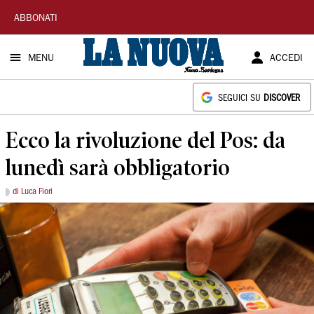
La
ABBONATI
Nuova
MENU
ACCEDI
Sardegna
SEGUICI SU
DISCOVER
Ecco la rivoluzione del Pos: da
lunedì sarà obbligatorio
di Luca Fiori