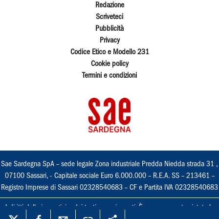
Redazione
Scriveteci
Pubblicità
Privacy
Codice Etico e Modello 231
Cookie policy
Termini e condizioni
Sae Sardegna SpA – sede legale Zona industriale Predda Niedda strada 31 ,
07100 Sassari, - Capitale sociale Euro 6.000.000 – R.E.A. SS – 213461 –
Registro Imprese di Sassari 02328540683 – CF e Partita IVA 02328540683
I diritti delle immagini e dei testi sono riservati. È espressamente vietata la