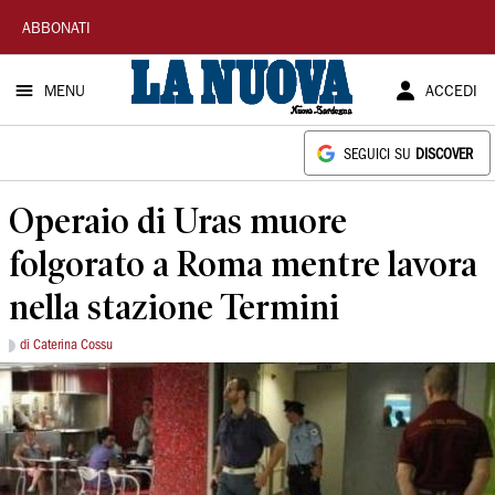
La
ABBONATI
Nuova
MENU
ACCEDI
Sardegna
SEGUICI SU
DISCOVER
Operaio di Uras muore
folgorato a Roma mentre lavora
nella stazione Termini
di Caterina Cossu