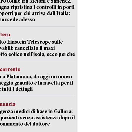
ro totale tra Meloni e Sanchez,
agna ripristina i controlli in porti
oporti per chi arriva dall’Italia:
succede adesso
stero
etto Einstein Telescope sulle
vabili: cancellato il maxi
tto eolico nell’isola, ecco perché
currente
a a Platamona, da oggi un nuovo
eggio gratuito e la navetta per il
tutti i dettagli
enuncia
enza medici di base in Gallura:
 pazienti senza assistenza dopo il
onamento del dottore