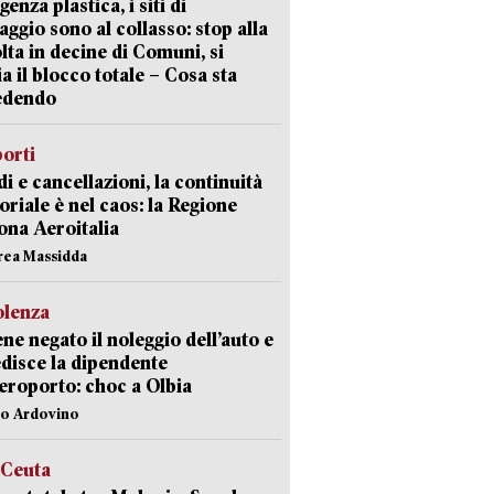
enza plastica, i siti di
aggio sono al collasso: stop alla
lta in decine di Comuni, si
ia il blocco totale – Cosa sta
edendo
orti
di e cancellazioni, la continuità
toriale è nel caos: la Regione
ona Aeroitalia
rea Massidda
olenza
ene negato il noleggio dell’auto e
disce la dipendente
aeroporto: choc a Olbia
lo Ardovino
 Ceuta