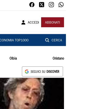
ACCEDI
ABBONATI
CONOMIA TOP1000
CERCA
Olbia
Oristano
SEGUICI SU
DISCOVER