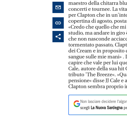
maestro della chitarra blu
concerti e tournee. La vita
per Clapton che in un'inter
copertina di agosto, postat
«Credo che quello che mi c
studio, ma andare in giro 
che non nasconde acciacchi
tormentato passato, Clap
dei Cream e in proposito 
sangue sulle mie mani» . D
capire che vale per lui qu
Cale, autore della sua hi
tributo 'The Breeze«. »Q
pensione« disse JJ Cale e a
Clapton sembra proprio i
Non lasciare decidere l'algor
scegli
La Nuova Sardegna
pe