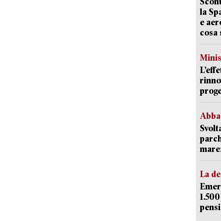
Scont
la Sp
e aer
cosa 
Mini
L’eff
rinno
proge
Abba
Svolt
parch
mare: 
La d
Emerg
1.500
pensi