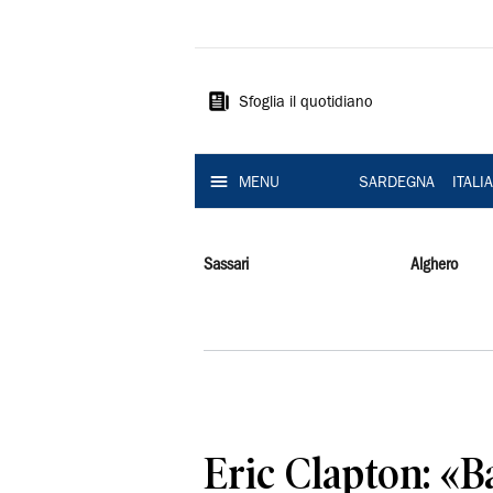
La
Nuova
Sardegna
Sfoglia il quotidiano
MENU
SARDEGNA
ITALI
Sassari
Alghero
Eric Clapton: «B