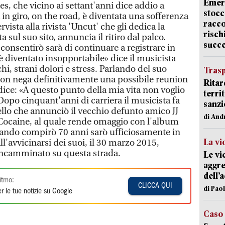
Emerg
es, che vicino ai settant'anni dice addio a
stocc
 in giro, on the road, è diventata una sofferenza
racco
vista alla rivista 'Uncut' che gli dedica la
risch
a sul suo sito, annuncia il ritiro dal palco.
succ
onsentirò sarà di continuare a registrare in
è diventato insopportabile» dice il musicista
, strani dolori e stress. Parlando del suo
Trasp
ton nega definitivamente una possibile reunion
Ritar
dice: «A questo punto della mia vita non voglio
terri
opo cinquant'anni di carriera il musicista fa
sanzi
ello che annunciò il vecchio defunto amico JJ
di And
t Cocaine, al quale rende omaggio con l'album
uando compirò 70 anni sarò ufficiosamente in
La vi
ll'avvicinarsi dei suoi, il 30 marzo 2015,
ncamminato su questa strada.
Le vi
aggre
dell’
itmo:
CLICCA QUI
di Pao
r le tue notizie su Google
Caso