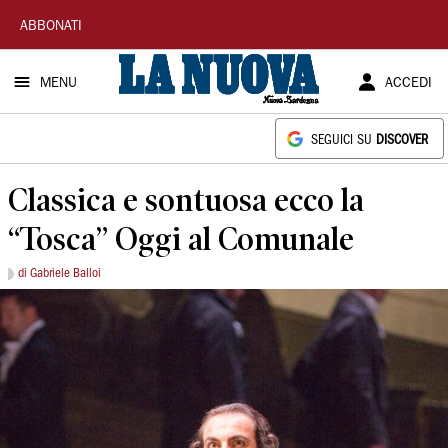
La
ABBONATI
Nuova
MENU
ACCEDI
Sardegna
SEGUICI SU
DISCOVER
Classica e sontuosa ecco la
“Tosca” Oggi al Comunale
di Gabriele Balloi