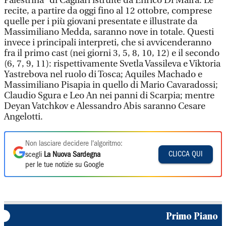
Palestrina” di Cagliari istruite da Enrico Di Maira. Le
recite, a partire da oggi fino al 12 ottobre, comprese
quelle per i più giovani presentate e illustrate da
Massimiliano Medda, saranno nove in totale. Questi
invece i principali interpreti, che si avvicenderanno
fra il primo cast (nei giorni 3, 5, 8, 10, 12) e il secondo
(6, 7, 9, 11): rispettivamente Svetla Vassileva e Viktoria
Yastrebova nel ruolo di Tosca; Aquiles Machado e
Massimiliano Pisapia in quello di Mario Cavaradossi;
Claudio Sgura e Leo An nei panni di Scarpia; mentre
Deyan Vatchkov e Alessandro Abis saranno Cesare
Angelotti.
Non lasciare decidere l'algoritmo:
CLICCA QUI
scegli
La Nuova Sardegna
per le tue notizie su Google
Primo Piano