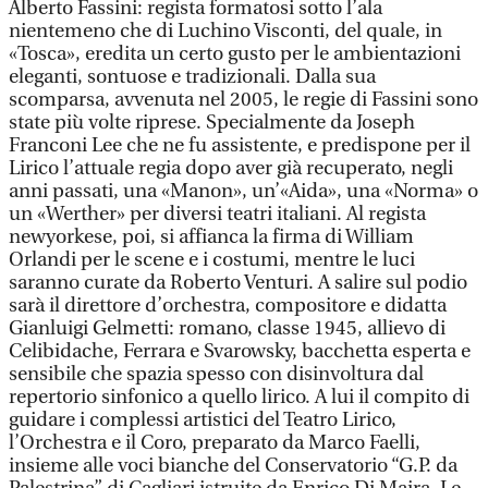
Alberto Fassini: regista formatosi sotto l’ala
nientemeno che di Luchino Visconti, del quale, in
«Tosca», eredita un certo gusto per le ambientazioni
eleganti, sontuose e tradizionali. Dalla sua
scomparsa, avvenuta nel 2005, le regie di Fassini sono
state più volte riprese. Specialmente da Joseph
Franconi Lee che ne fu assistente, e predispone per il
Lirico l’attuale regia dopo aver già recuperato, negli
anni passati, una «Manon», un’«Aida», una «Norma» o
un «Werther» per diversi teatri italiani. Al regista
newyorkese, poi, si affianca la firma di William
Orlandi per le scene e i costumi, mentre le luci
saranno curate da Roberto Venturi. A salire sul podio
sarà il direttore d’orchestra, compositore e didatta
Gianluigi Gelmetti: romano, classe 1945, allievo di
Celibidache, Ferrara e Svarowsky, bacchetta esperta e
sensibile che spazia spesso con disinvoltura dal
repertorio sinfonico a quello lirico. A lui il compito di
guidare i complessi artistici del Teatro Lirico,
l’Orchestra e il Coro, preparato da Marco Faelli,
insieme alle voci bianche del Conservatorio “G.P. da