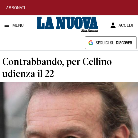
La
ABBONATI
Nuova
MENU
ACCEDI
Sardegna
SEGUICI SU
DISCOVER
Contrabbando, per Cellino
udienza il 22