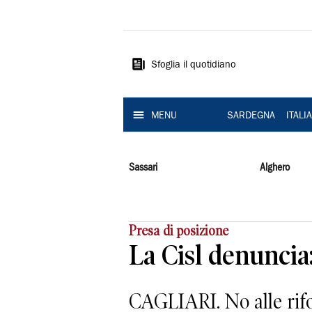
La
Nuova
Sardegna
Sfoglia il quotidiano
MENU
SARDEGNA
ITALI
Sassari
Alghero
Presa di posizione
La Cisl denunci
CAGLIARI. No alle rifo