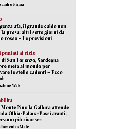
ssandro Pirina
o
enza afa, il grande caldo non
 la presa: altri sette giorni da
no rosso – Le previsioni
 puntati al cielo
 di San Lorenzo, Sardegna
ore meta al mondo per
vare le stelle cadenti – Ecco
hé
azione Web
abilità
Monte Pino la Gallura attende
rada Olbia-Palau: «Passi avanti,
rvono più risorse»
andomenico Mele