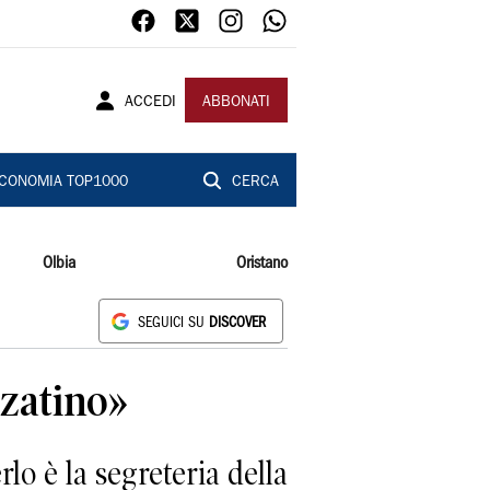
ACCEDI
ABBONATI
CONOMIA TOP1000
CERCA
Olbia
Oristano
SEGUICI SU
DISCOVER
zzatino»
o è la segreteria della