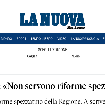
A MONDO
SPORT
TEMPO LIBERO
VIDEO
LANUOVA@SCUOLA
E
SCEGLI L'EDIZIONE
Cagliari
Nuoro
a: «Non servono riforme spe
rme spezzatino della Regione. A scriverl