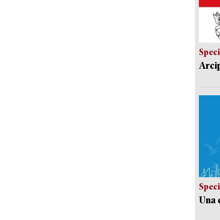
Speci
Arci
Speci
Una c