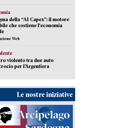
omia
gma della “AI Capex”: il motore
ibile che sostiene l'economia
le
azione Web
idente
ro violento tra due auto
ncrocio per l’Argentiera
Le nostre iniziative