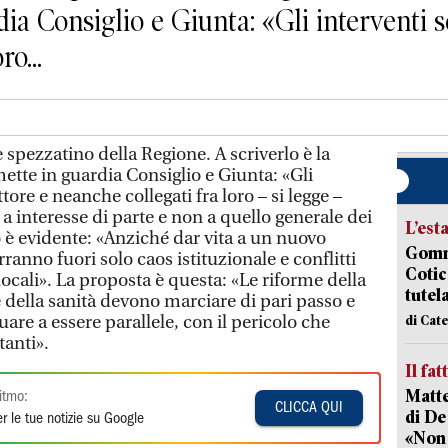
dia Consiglio e Giunta: «Gli interventi s
o...
spezzatino della Regione. A scriverlo è la
mette in guardia Consiglio e Giunta: «Gli
tore e neanche collegati fra loro – si legge –
a interesse di parte e non a quello generale dei
L’est
hio è evidente: «Anziché dar vita a un nuovo
Gommo
ranno fuori solo caos istituzionale e conflitti
Cotic
i locali». La proposta è questa: «Le riforme della
tutel
 e della sanità devono marciare di pari passo e
re a essere parallele, con il pericolo che
di Cat
tanti».
Il fat
Matte
itmo:
CLICCA QUI
di De
r le tue notizie su Google
«Non