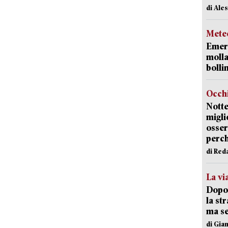
di Ale
Mete
Emerg
molla
bolli
Occhi
Notte
migli
osser
perc
di Red
La vi
Dopo 
la st
ma se
di Gi