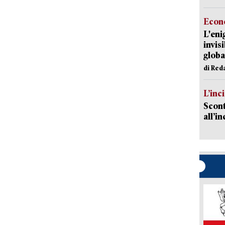
Econ
L'eni
invis
globa
di Red
L’inc
Scont
all’i