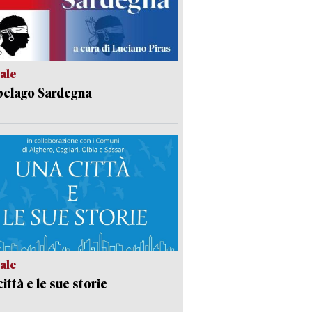
ale
pelago Sardegna
ale
ittà e le sue storie