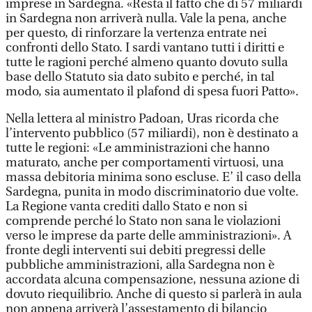
imprese in Sardegna. «Resta il fatto che di 57 miliardi
in Sardegna non arriverà nulla. Vale la pena, anche
per questo, di rinforzare la vertenza entrate nei
confronti dello Stato. I sardi vantano tutti i diritti e
tutte le ragioni perché almeno quanto dovuto sulla
base dello Statuto sia dato subito e perché, in tal
modo, sia aumentato il plafond di spesa fuori Patto».
Nella lettera al ministro Padoan, Uras ricorda che
l’intervento pubblico (57 miliardi), non è destinato a
tutte le regioni: «Le amministrazioni che hanno
maturato, anche per comportamenti virtuosi, una
massa debitoria minima sono escluse. E’ il caso della
Sardegna, punita in modo discriminatorio due volte.
La Regione vanta crediti dallo Stato e non si
comprende perché lo Stato non sana le violazioni
verso le imprese da parte delle amministrazioni». A
fronte degli interventi sui debiti pregressi delle
pubbliche amministrazioni, alla Sardegna non è
accordata alcuna compensazione, nessuna azione di
dovuto riequilibrio. Anche di questo si parlerà in aula
non appena arriverà l’assestamento di bilancio