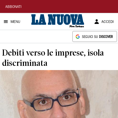
La
ABBONATI
Nuova
MENU
ACCEDI
Sardegna
SEGUICI SU
DISCOVER
Debiti verso le imprese, isola
discriminata