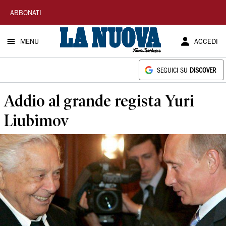
La
ABBONATI
Nuova
MENU
ACCEDI
Sardegna
SEGUICI SU
DISCOVER
Addio al grande regista Yuri
Liubimov