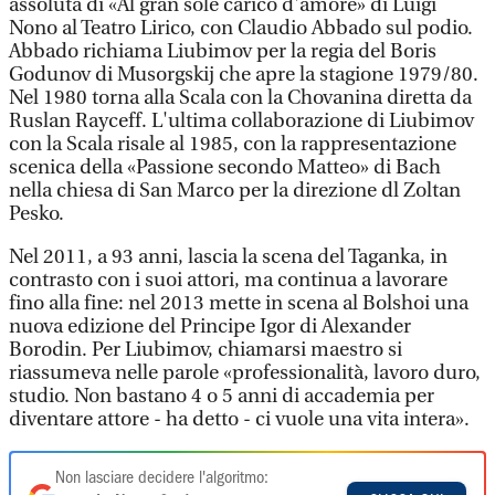
assoluta di «Al gran sole carico d'amore» di Luigi
Nono al Teatro Lirico, con Claudio Abbado sul podio.
Abbado richiama Liubimov per la regia del Boris
Godunov di Musorgskij che apre la stagione 1979/80.
Nel 1980 torna alla Scala con la Chovanina diretta da
Ruslan Rayceff. L'ultima collaborazione di Liubimov
con la Scala risale al 1985, con la rappresentazione
scenica della «Passione secondo Matteo» di Bach
nella chiesa di San Marco per la direzione dl Zoltan
Pesko.
Nel 2011, a 93 anni, lascia la scena del Taganka, in
contrasto con i suoi attori, ma continua a lavorare
fino alla fine: nel 2013 mette in scena al Bolshoi una
nuova edizione del Principe Igor di Alexander
Borodin. Per Liubimov, chiamarsi maestro si
riassumeva nelle parole «professionalità, lavoro duro,
studio. Non bastano 4 o 5 anni di accademia per
diventare attore - ha detto - ci vuole una vita intera».
Non lasciare decidere l'algoritmo: