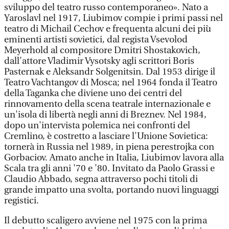
sviluppo del teatro russo contemporaneo». Nato a
Yaroslavl nel 1917, Liubimov compie i primi passi nel
teatro di Michail Cechov e frequenta alcuni dei più
eminenti artisti sovietici, dal regista Vsevolod
Meyerhold al compositore Dmitri Shostakovich,
dall'attore Vladimir Vysotsky agli scrittori Boris
Pasternak e Aleksandr Solgenitsin. Dal 1953 dirige il
Teatro Vachtangov di Mosca; nel 1964 fonda il Teatro
della Taganka che diviene uno dei centri del
rinnovamento della scena teatrale internazionale e
un'isola di libertà negli anni di Breznev. Nel 1984,
dopo un'intervista polemica nei confronti del
Cremlino, è costretto a lasciare l'Unione Sovietica:
tornerà in Russia nel 1989, in piena perestrojka con
Gorbaciov. Amato anche in Italia, Liubimov lavora alla
Scala tra gli anni '70 e '80. Invitato da Paolo Grassi e
Claudio Abbado, segna attraverso pochi titoli di
grande impatto una svolta, portando nuovi linguaggi
registici.
Il debutto scaligero avviene nel 1975 con la prima