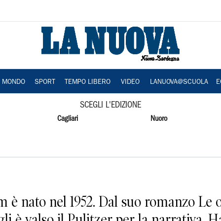
A MONDO
SPORT
TEMPO LIBERO
VIDEO
LANUOVA@SCUOLA
E
SCEGLI L'EDIZIONE
Cagliari
Nuoro
è nato nel 1952. Dal suo romanzo Le o
 gli è valso il Pulitzer per la narrativa. 