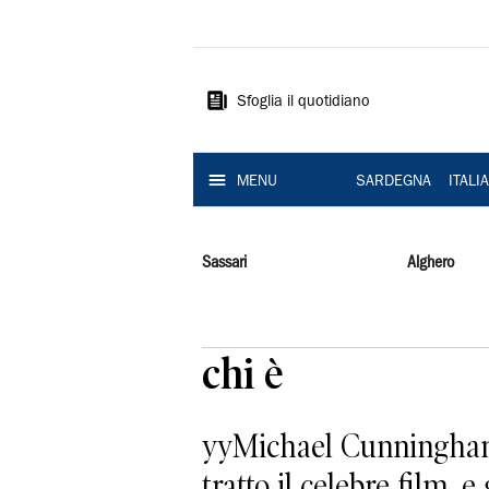
La
Nuova
Sardegna
Sfoglia il quotidiano
MENU
SARDEGNA
ITALI
Sassari
Alghero
chi è
yyMichael Cunningham 
tratto il celebre film, e