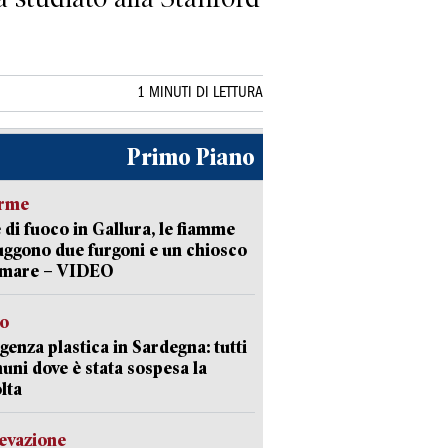
1 MINUTI DI LETTURA
Primo Piano
arme
 di fuoco in Gallura, le fiamme
uggono due furgoni e un chiosco
a mare – VIDEO
so
enza plastica in Sardegna: tutti
uni dove è stata sospesa la
lta
levazione