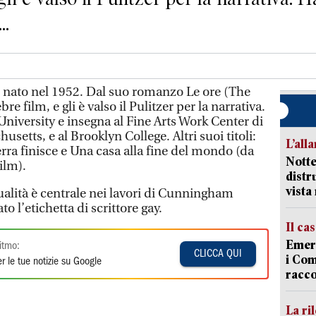
..
nato nel 1952. Dal suo romanzo Le ore (The
bre film, e gli è valso il Pulitzer per la narrativa.
University e insegna al Fine Arts Work Center di
setts, e al Brooklyn College. Altri suoi titoli:
L’all
rra finisce e Una casa alla fine del mondo (da
Notte
film).
distr
vist
alità è centrale nei lavori di Cunningham
o l’etichetta di scrittore gay.
Il ca
Emerg
itmo:
CLICCA QUI
i Com
r le tue notizie su Google
racco
La ri