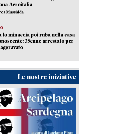
ona Aeroitalia
rea Massidda
to
 lo minaccia poi ruba nella casa
onoscente: 35enne arrestato per
 aggravato
Le nostre iniziative