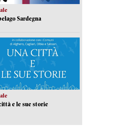
ale
pelago Sardegna
ale
ittà e le sue storie