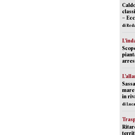
Caldo
classi
– Ecc
di Red
L’ind
Scope
piant
arres
L’all
Sassa
mare 
in ri
di Luca
Trasp
Ritar
terri