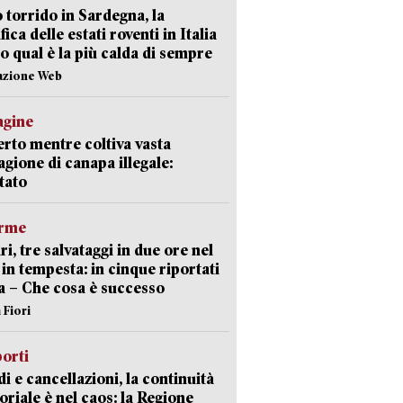
 torrido in Sardegna, la
fica delle estati roventi in Italia
o qual è la più calda di sempre
azione Web
agine
rto mentre coltiva vasta
agione di canapa illegale:
tato
arme
ri, tre salvataggi in due ore nel
in tempesta: in cinque riportati
va – Che cosa è successo
 Fiori
orti
di e cancellazioni, la continuità
toriale è nel caos: la Regione