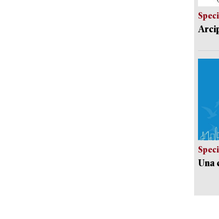
Speci
Arci
Speci
Una c