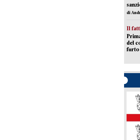
sanzi
di And
Il fat
Prima
del c
furto