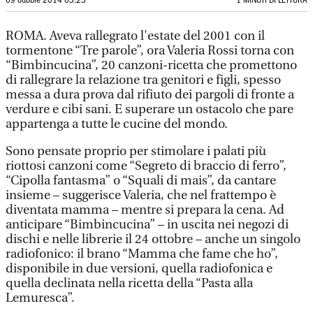
09 ottobre 2014 03:23
1 MINUTI DI LETTURA
ROMA. Aveva rallegrato l'estate del 2001 con il
tormentone “Tre parole”, ora Valeria Rossi torna con
“Bimbincucina”, 20 canzoni-ricetta che promettono
di rallegrare la relazione tra genitori e figli, spesso
messa a dura prova dal rifiuto dei pargoli di fronte a
verdure e cibi sani. E superare un ostacolo che pare
appartenga a tutte le cucine del mondo.
Sono pensate proprio per stimolare i palati più
riottosi canzoni come “Segreto di braccio di ferro”,
“Cipolla fantasma” o “Squali di mais”, da cantare
insieme – suggerisce Valeria, che nel frattempo è
diventata mamma – mentre si prepara la cena. Ad
anticipare “Bimbincucina” – in uscita nei negozi di
dischi e nelle librerie il 24 ottobre – anche un singolo
radiofonico: il brano “Mamma che fame che ho”,
disponibile in due versioni, quella radiofonica e
quella declinata nella ricetta della “Pasta alla
Lemuresca”.