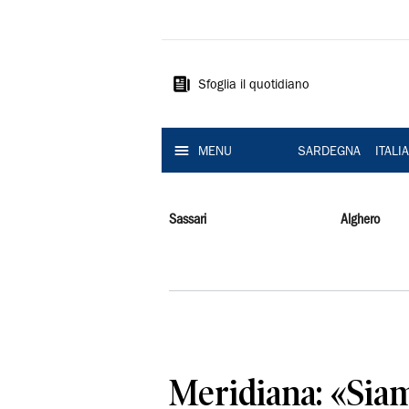
La
Nuova
Sardegna
Sfoglia il quotidiano
MENU
SARDEGNA
ITALI
Sassari
Alghero
Meridiana: «Sia