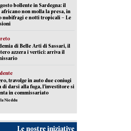
gosto bollente in Sardegna: il
 africano non molla la presa, in
o nubifragi e notti tropicali – Le
sioni
creto
emia di Belle Arti di Sassari, il
tero azzera i vertici: arriva il
issario
idente
ro, travolge in auto due coniugi
di darsi alla fuga, l’investitore si
nta in commissariato
ola Nieddu
Le nostre iniziative