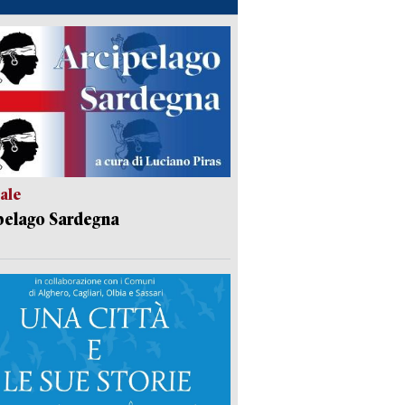
ale
pelago Sardegna