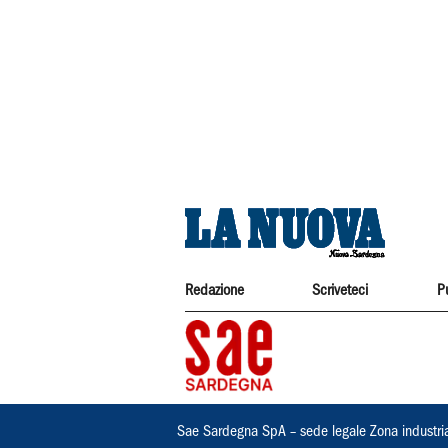
Redazione
Scriveteci
P
Sae Sardegna SpA – sede legale Zona industri