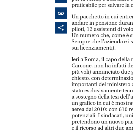
praticabile per salvare la
Un pacchetto in cui entre
andare in pensione durant
piloti, 12 assistenti di vo
Un numero che, come è su
Sempre che l'azienda e i s
sui licenziamenti).
Ieri a Roma, il capo della 
Carcone, non ha infatti det
più voli) annunciato due 
chiesto, con determinazion
importanti del ministero d
stato esclusivamente tecn
a sostegno della tesi dell'
un grafico in cui è mostr
aerea dal 2010: con 610 re
potenziali. I sindacati, un
pretendono un nuovo piano
e il ricorso ad altri due a