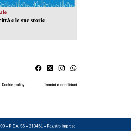
ale
ittà e le sue storie
Cookie policy
Termini e condizioni
000 – R.E.A. SS – 213461 – Registro Imprese