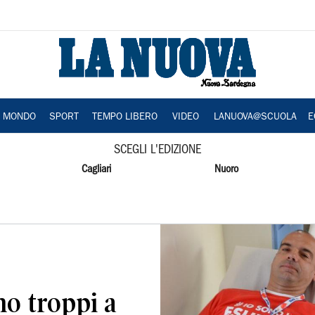
A MONDO
SPORT
TEMPO LIBERO
VIDEO
LANUOVA@SCUOLA
E
SCEGLI L'EDIZIONE
Cagliari
Nuoro
mo troppi a