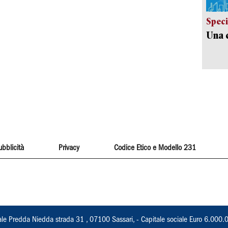
Speci
Una c
ubblicità
Privacy
Codice Etico e Modello 231
ale Predda Niedda strada 31 , 07100 Sassari, - Capitale sociale Euro 6.000.