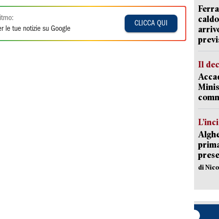
Ferra
caldo
itmo:
CLICCA QUI
arriv
r le tue notizie su Google
previ
Il de
Accad
Minis
comm
L’inc
Alghe
prima 
prese
di Nic