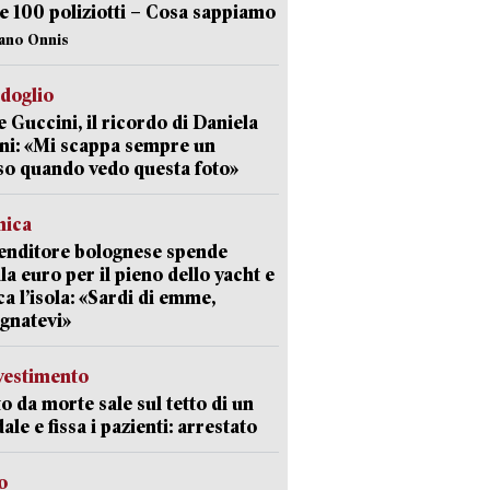
e 100 poliziotti – Cosa sappiamo
iano Onnis
rdoglio
 Guccini, il ricordo di Daniela
ni: «Mi scappa sempre un
so quando vedo questa foto»
mica
enditore bolognese spende
la euro per il pieno dello yacht e
ca l’isola: «Sardi di emme,
gnatevi»
avestimento
to da morte sale sul tetto di un
ale e fissa i pazienti: arrestato
o