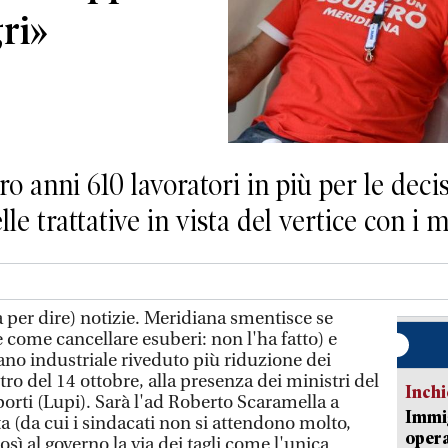
gri»
o anni 610 lavoratori in più per le decis
e trattative in vista del vertice con i m
 per dire) notizie. Meridiana smentisce se
 come cancellare esuberi: non l'ha fatto) e
ano industriale riveduto più riduzione dei
tro del 14 ottobre, alla presenza dei ministri del
Inch
sporti (Lupi). Sarà l'ad Roberto Scaramella a
Immig
ta (da cui i sindacati non si attendono molto,
opera
così al governo la via dei tagli come l'unica