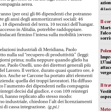
azion
 compagnia aerea.
di Luc
ranno (per ora) gli 86 dipendenti che potranno
e gli anni degli ammortizzatori sociali: 46
Il co
lo, 18 dipendenti del terra, 10 tecnici dell'hangar.
Morte
ccesso in Alitalia, potrebbe raddoppiare.
Falco
indacati firmino l'intesa sulla mobilità (ovvero
sorri
relazioni industriali di Meridiana, Paolo
Pole
to nulla sul “recupero di produttività” (leggi:
Impr
giorni prima; nulla neppure quando glielo ha
137mi
e, Paolo Onelli, uno dei direttori generali più
attac
el Lavoro. Il vertice, durato quasi quattro ore, è
vergo
ico. Anche se Carcone ha portato altri elementi
azienda: quella dei troppi lavoratori. Ha diffuso
Il tr
ato l'aumento dei dipendenti nella compagnia
integri decisi dal giudice, e con 109 reintegri
Vesti
iti, hanno replicato allo stesso modo:
osped
 industriale, chiedono l'alt dei licenziamenti
nni di cassa integrazione.
(g.pi.)
Mete