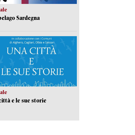
ale
pelago Sardegna
ale
ittà e le sue storie