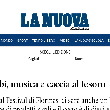
A MONDO
SPORT
TEMPO LIBERO
VIDEO
LANUOVA@SCUOLA
E
SCEGLI L'EDIZIONE
Cagliari
Nuoro
ibi, musica e caccia al tesoro
al Festival di Florinas: ci sarà anche un
e di prodotti sardi e il costo è di dieci e