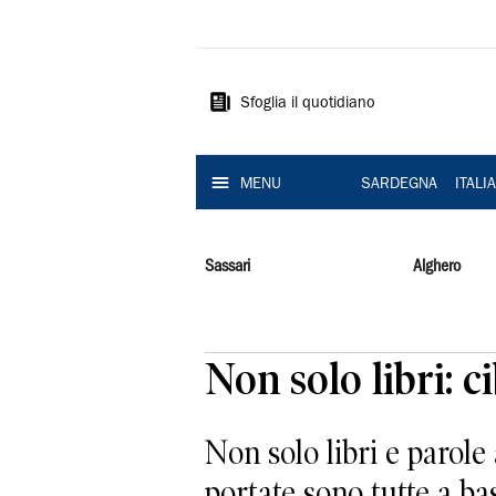
La
Nuova
Sardegna
Sfoglia il quotidiano
MENU
SARDEGNA
ITALI
Sassari
Alghero
Non solo libri: c
Non solo libri e parole 
portate sono tutte a bas