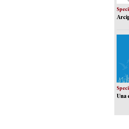
Speci
Arci
Speci
Una c