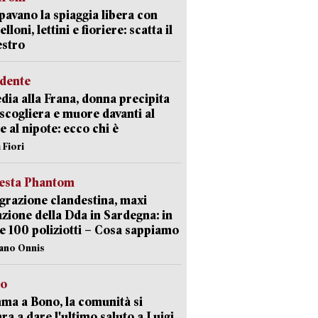
avano la spiaggia libera con
loni, lettini e fioriere: scatta il
estro
idente
dia alla Frana, donna precipita
 scogliera e muore davanti al
 e al nipote: ecco chi è
 Fiori
iesta Phantom
razione clandestina, maxi
zione della Dda in Sardegna: in
e 100 poliziotti – Cosa sappiamo
iano Onnis
to
a a Bono, la comunità si
ra a dare l'ultimo saluto a Luigi