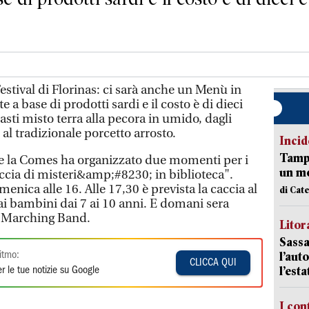
Festival di Florinas: ci sarà anche un Menù in
e a base di prodotti sardi e il costo è di dieci
pasti misto terra alla pecora in umido, dagli
 al tradizionale porcetto arrosto.
Incid
Tampo
e la Comes ha organizzato due momenti per i
un mo
caccia di misteri&amp;#8230; in biblioteca".
ica alle 16. Alle 17,30 è prevista la caccia al
di Cat
 ai bambini dai 7 ai 10 anni. E domani sera
s Marching Band.
Litora
Sassa
l’auto
itmo:
CLICCA QUI
l’est
r le tue notizie su Google
I con