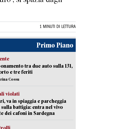
1 MINUTI DI LETTURA
Primo Piano
ente
namento tra due auto sulla 131,
rto e tre feriti
erina Cossu
li violati
ri, va in spiaggia e parcheggia
 sulla battigia: entra nel vivo
ate dei cafoni in Sardegna
trolli