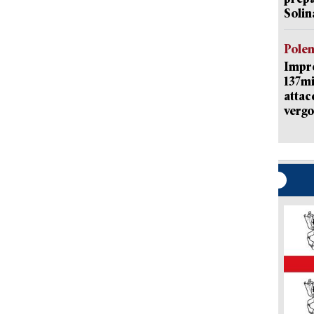
Solin
Pole
Impr
137mi
attac
vergo