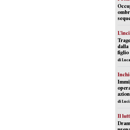
Occup
ombrel
sequ
L’inc
Trage
dalla
figlio
di Luca
Inch
Immig
opera
azion
di Luc
Il lut
Dramm
prepa