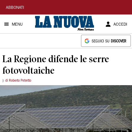
La
ABBONATI
Nuova
MENU
ACCEDI
Sardegna
SEGUICI SU
DISCOVER
La Regione difende le serre
fotovoltaiche
di Roberto Petretto