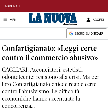
La
ABBONATI
Nuova
MENU
ACCEDI
Sardegna
SEGUICI SU
DISCOVER
Confartigianato: «Leggi certe
contro il commercio abusivo»
CAGLIARI. Acconciatori, estetisti,
odontotecnici resistono alla crisi. Ma per
loro Confartigianato chiede regole certe
contro l'abusivismo. Le difficoltà
economiche hanno accentuato la
concorrenza...