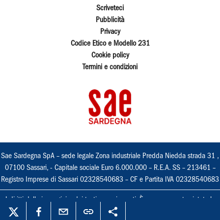
Scriveteci
Pubblicità
Privacy
Codice Etico e Modello 231
Cookie policy
Termini e condizioni
Sae Sardegna SpA – sede legale Zona industriale Predda Niedda strada 31 ,
07100 Sassari, - Capitale sociale Euro 6.000.000 – R.E.A. SS – 213461 –
Registro Imprese di Sassari 02328540683 – CF e Partita IVA 02328540683
I diritti delle immagini e dei testi sono riservati. È espressamente vietata la
loro riproduzione con qualsiasi mezzo e l'adattamento totale o parziale.