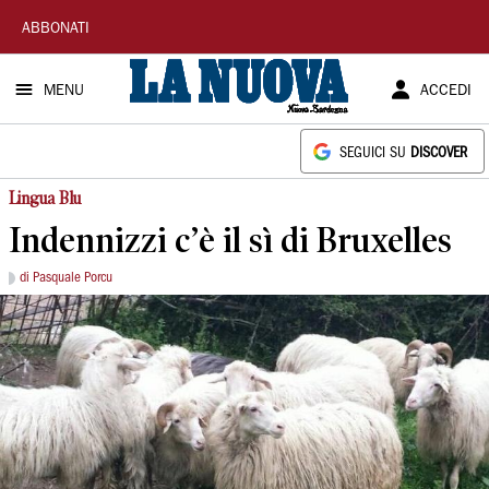
La
ABBONATI
Nuova
MENU
ACCEDI
Sardegna
SEGUICI SU
DISCOVER
Lingua Blu
Indennizzi c’è il sì di Bruxelles
di Pasquale Porcu