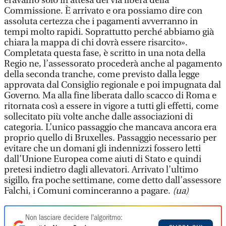
eravamo solo in attesa del via libera della
Commissione. È arrivato e ora possiamo dire con
assoluta certezza che i pagamenti avverranno in
tempi molto rapidi. Soprattutto perché abbiamo già
chiara la mappa di chi dovrà essere risarcito».
Completata questa fase, è scritto in una nota della
Regio ne, l’assessorato procederà anche al pagamento
della seconda tranche, come previsto dalla legge
approvata dal Consiglio regionale e poi impugnata dal
Governo. Ma alla fine liberata dallo scacco di Roma e
ritornata così a essere in vigore a tutti gli effetti, come
sollecitato più volte anche dalle associazioni di
categoria. L’unico passaggio che mancava ancora era
proprio quello di Bruxelles. Passaggio necessario per
evitare che un domani gli indennizzi fossero letti
dall’Unione Europea come aiuti di Stato e quindi
pretesi indietro dagli allevatori. Arrivato l’ultimo
sigillo, fra poche settimane, come detto dall’assessore
Falchi, i Comuni cominceranno a pagare.
(ua)
Non lasciare decidere l'algoritmo: