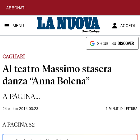
La
ABBONATI
Nuova
MENU
ACCEDI
Sardegna
SEGUICI SU
DISCOVER
CAGLIARI
Al teatro Massimo stasera
danza “Anna Bolena”
A PAGINA...
24 ottobre 2014 03:23
1 MINUTI DI LETTURA
A PAGINA 32