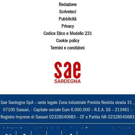
Redazione
Scriveteci
Pubblicità
Privacy
Codice Etico e Modello 231
Cookie policy
Termini e condizioni
Sae Sardegna SpA – sede legale Zona industriale Predda Niedda strada 31 ,
07100 Sassari, - Capitale sociale Euro 6.000.000 – R.E.A. SS – 213461 –
Registro Imprese di Sassari 02328540683 – CF e Partita IVA 02328540683
I diritti delle immagini e dei testi sono riservati. È espressamente vietata la