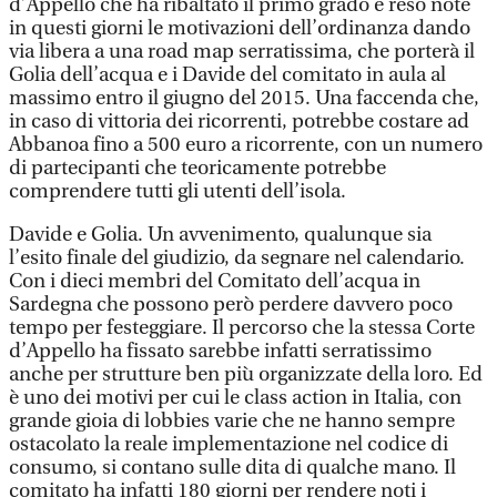
d’Appello che ha ribaltato il primo grado e reso note
in questi giorni le motivazioni dell’ordinanza dando
via libera a una road map serratissima, che porterà il
Golia dell’acqua e i Davide del comitato in aula al
massimo entro il giugno del 2015. Una faccenda che,
in caso di vittoria dei ricorrenti, potrebbe costare ad
Abbanoa fino a 500 euro a ricorrente, con un numero
di partecipanti che teoricamente potrebbe
comprendere tutti gli utenti dell’isola.
Davide e Golia. Un avvenimento, qualunque sia
l’esito finale del giudizio, da segnare nel calendario.
Con i dieci membri del Comitato dell’acqua in
Sardegna che possono però perdere davvero poco
tempo per festeggiare. Il percorso che la stessa Corte
d’Appello ha fissato sarebbe infatti serratissimo
anche per strutture ben più organizzate della loro. Ed
è uno dei motivi per cui le class action in Italia, con
grande gioia di lobbies varie che ne hanno sempre
ostacolato la reale implementazione nel codice di
consumo, si contano sulle dita di qualche mano. Il
comitato ha infatti 180 giorni per rendere noti i