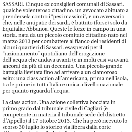
SASSARI. Cinque ex consiglieri comunali di Sassari,
qualche volenteroso cittadino, un avvocato abituato a
prendersela contro i “pesi massimi”, e un avversario
che, nelle antipatie dei sardi, è battuto (forse) solo da
Equitalia: Abbanoa. Queste le forze in campo in una
storia, nata da un piccolo comitato cittadino nato nel
marzo 2013 per combattere al fianco dei residenti di
alcuni quartieri di Sassari, esasperati per il
“razionamento” quotidiano dell’erogazione
dell’acqua che andava avanti (e in molti casi va avanti
ancora) da più di un decennio. Una piccola-grande
battaglia lievitata fino ad arrivare a un clamoroso
esito: una class action all’americana, prima nell’isola,
tra le prime in tutta Italia e unica a livello nazionale
per quanto riguarda l’acqua.
La class action. Una azione collettiva bocciata in
primo grado dal tribunale civile di Cagliari (è
competente in materia il tribunale sede del distretto
d’Appello) il 17 ottobre 2013. Che ha però ricevuto lo
scorso 30 luglio lo storico via libera dalla corte