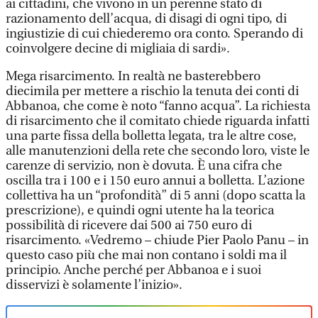
ai cittadini, che vivono in un perenne stato di
razionamento dell’acqua, di disagi di ogni tipo, di
ingiustizie di cui chiederemo ora conto. Sperando di
coinvolgere decine di migliaia di sardi».
Mega risarcimento. In realtà ne basterebbero
diecimila per mettere a rischio la tenuta dei conti di
Abbanoa, che come è noto “fanno acqua”. La richiesta
di risarcimento che il comitato chiede riguarda infatti
una parte fissa della bolletta legata, tra le altre cose,
alle manutenzioni della rete che secondo loro, viste le
carenze di servizio, non è dovuta. È una cifra che
oscilla tra i 100 e i 150 euro annui a bolletta. L’azione
collettiva ha un “profondità” di 5 anni (dopo scatta la
prescrizione), e quindi ogni utente ha la teorica
possibilità di ricevere dai 500 ai 750 euro di
risarcimento. «Vedremo – chiude Pier Paolo Panu – in
questo caso più che mai non contano i soldi ma il
principio. Anche perché per Abbanoa e i suoi
disservizi è solamente l’inizio».