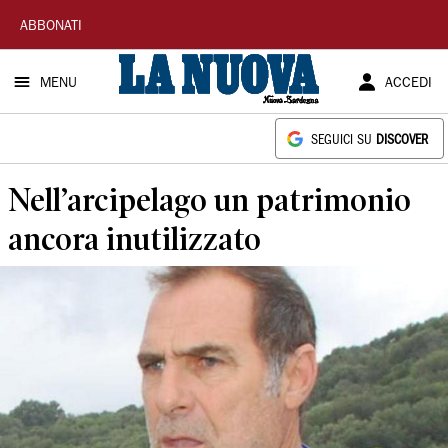
La
ABBONATI
Nuova
MENU
ACCEDI
Sardegna
SEGUICI SU
DISCOVER
Nell’arcipelago un patrimonio
ancora inutilizzato