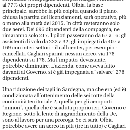
al 77% dei propri dipendenti. Olbia, la base
principale, sarebbe la più colpita quando il piano,
chiusa la partita dei licenziamenti, sarà operativo, più
o meno alla metà del 2015. In città resteranno solo
due aerei. Dei 696 dipendenti della compagnia, ne
rimaranno solo 217. I piloti passeranno da 67 a 16; gli
assistenti di volo da 222 a 32; gli impiegati da 407 a
169 con interi settori - il call center, per esempio -
cancellati. Cagliari sparirà: nessun aereo, via 178
dipendenti su 178. Ma l’impatto, devastante,
potrebbe diminuire. L’azienda, come aveva fatto
davanti al Governo, si è già impegnata a “salvare” 278
dipendenti.
Una riduzione dei tagli in Sardegna, ma che era (ed è)
condizionata all’ottenimento delle sei rotte della
continuità territoriale 2, quella per gli aeroporti
“minori”, quella che è scaduta proprio ieri. Governo e
Regione, sotto la lente di ingrandimento della Ue,
sono al lavoro per una proroga. Se ci sarà, Olbia
potrebbe avere un aereo in più (tre in tutto) e Cagliari