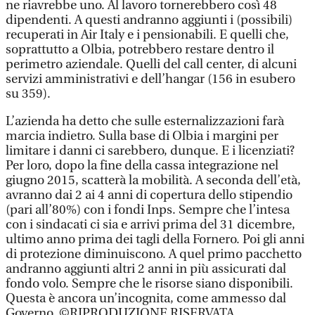
ne riavrebbe uno. Al lavoro tornerebbero così 48
dipendenti. A questi andranno aggiunti i (possibili)
recuperati in Air Italy e i pensionabili. E quelli che,
soprattutto a Olbia, potrebbero restare dentro il
perimetro aziendale. Quelli del call center, di alcuni
servizi amministrativi e dell’hangar (156 in esubero
su 359).
L’azienda ha detto che sulle esternalizzazioni farà
marcia indietro. Sulla base di Olbia i margini per
limitare i danni ci sarebbero, dunque. E i licenziati?
Per loro, dopo la fine della cassa integrazione nel
giugno 2015, scatterà la mobilità. A seconda dell’età,
avranno dai 2 ai 4 anni di copertura dello stipendio
(pari all’80%) con i fondi Inps. Sempre che l’intesa
con i sindacati ci sia e arrivi prima del 31 dicembre,
ultimo anno prima dei tagli della Fornero. Poi gli anni
di protezione diminuiscono. A quel primo pacchetto
andranno aggiunti altri 2 anni in più assicurati dal
fondo volo. Sempre che le risorse siano disponibili.
Questa è ancora un’incognita, come ammesso dal
Governo. ©RIPRODUZIONE RISERVATA