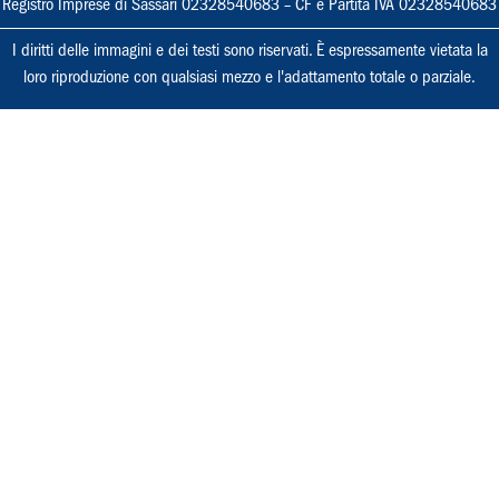
Registro Imprese di Sassari 02328540683 – CF e Partita IVA 02328540683
I diritti delle immagini e dei testi sono riservati. È espressamente vietata la
loro riproduzione con qualsiasi mezzo e l'adattamento totale o parziale.