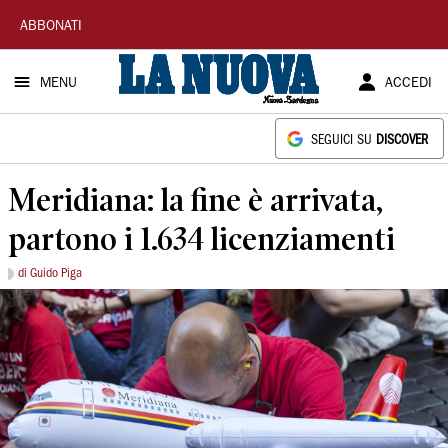
La
ABBONATI
Nuova
MENU
ACCEDI
Sardegna
SEGUICI SU
DISCOVER
Meridiana: la fine è arrivata,
partono i 1.634 licenziamenti
di Guido Piga