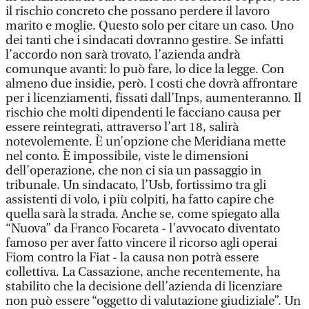
il rischio concreto che possano perdere il lavoro
marito e moglie. Questo solo per citare un caso. Uno
dei tanti che i sindacati dovranno gestire. Se infatti
l’accordo non sarà trovato, l’azienda andrà
comunque avanti: lo può fare, lo dice la legge. Con
almeno due insidie, però. I costi che dovrà affrontare
per i licenziamenti, fissati dall’Inps, aumenteranno. Il
rischio che molti dipendenti le facciano causa per
essere reintegrati, attraverso l’art 18, salirà
notevolemente. È un’opzione che Meridiana mette
nel conto. È impossibile, viste le dimensioni
dell’operazione, che non ci sia un passaggio in
tribunale. Un sindacato, l’Usb, fortissimo tra gli
assistenti di volo, i più colpiti, ha fatto capire che
quella sarà la strada. Anche se, come spiegato alla
“Nuova” da Franco Focareta - l’avvocato diventato
famoso per aver fatto vincere il ricorso agli operai
Fiom contro la Fiat - la causa non potrà essere
collettiva. La Cassazione, anche recentemente, ha
stabilito che la decisione dell’azienda di licenziare
non può essere “oggetto di valutazione giudiziale”. Un