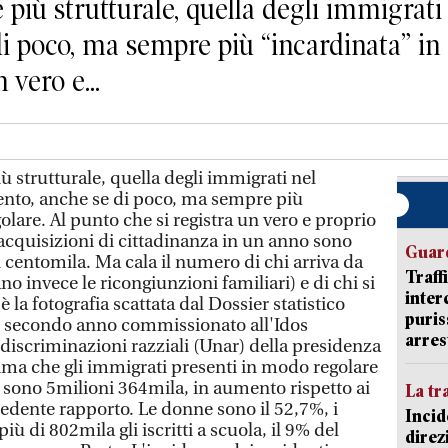
iù strutturale, quella degli immigrati ne
i poco, ma sempre più “incardinata” in
 vero e...
 strutturale, quella degli immigrati nel
umento, anche se di poco, ma sempre più
lare. Al punto che si registra un vero e proprio
 acquisizioni di cittadinanza in un anno sono
Guard
 centomila. Ma cala il numero di chi arriva da
Traff
o invece le ricongiunzioni familiari) e di chi si
inter
è la fotografia scattata dal Dossier statistico
puris
l secondo anno commissionato all'Idos
arres
idiscriminazioni razziali (Unar) della presidenza
stima che gli immigrati presenti in modo regolare
014 sono 5milioni 364mila, in aumento rispetto ai
La tr
edente rapporto. Le donne sono il 52,7%, i
Incid
iù di 802mila gli iscritti a scuola, il 9% del
direz