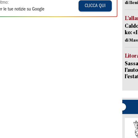
di Ile
itmo:
CLICCA QUI
r le tue notizie su Google
L’all
Caldo
ko: «
di Mas
Litora
Sassa
l’auto
l’est