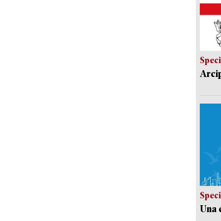
Speci
Arci
Speci
Una c