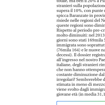
totale, ma ben il 20% a Pi
stranieri sulla popolazion
supera il 10%, con punte 
spicca Baranzate in provi
risiede nelle regioni del N
queste regioni sono dimin
Rispetto al periodo pre-cri
molto diminuiti: nel 2013 i
giorni sono stati 169mila 
immigrata sono soprattutt
(76mila 164) e le nuove na
decessi). Il dossier regis
all'ingresso nel nostro Pae
italiane, degli stranieri r
che non hanno ottemperato,
costante diminuzione dal
irregolari? Sembrerebbe d
stimata in meno di mezzo 
viene svolto dagli immigra
giovane età (in media 31,1 