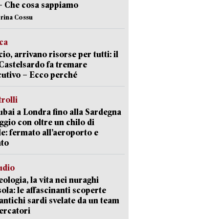
– Che cosa sappiamo
erina Cossu
ica
cio, arrivano risorse per tutti: il
Castelsardo fa tremare
cutivo – Ecco perché
trolli
bai a Londra fino alla Sardegna
aggio con oltre un chilo di
le: fermato all’aeroporto e
ato
udio
ologia, la vita nei nuraghi
isola: le affascinanti scoperte
 antichi sardi svelate da un team
cercatori