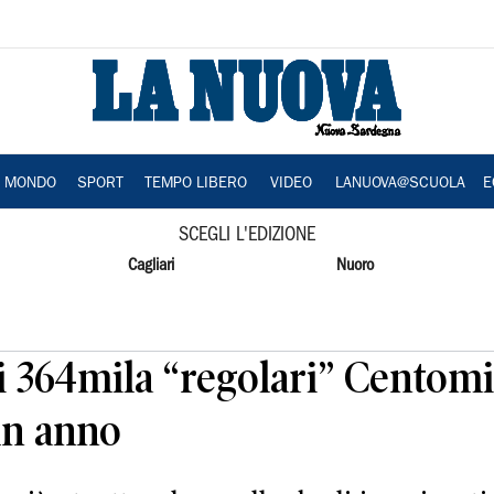
A MONDO
SPORT
TEMPO LIBERO
VIDEO
LANUOVA@SCUOLA
E
SCEGLI L'EDIZIONE
Cagliari
Nuoro
oni 364mila “regolari” Centom
un anno