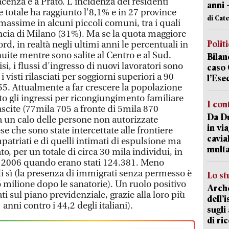
acenza e a Prato. L'incidenza dei residenti
anni 
e totale ha raggiunto l'8,1% e in 27 province
di Cat
massime in alcuni piccoli comuni, tra i quali
ncia di Milano (31%). Ma se la quota maggiore
Polit
ord, in realtà negli ultimi anni le percentuali in
uite mentre sono salite al Centro e al Sud.
Bilan
si, i flussi d'ingresso di nuovi lavoratori sono
caso 
 visti rilasciati per soggiorni superiori a 90
l’Ese
55. Attualmente a far crescere la popolazione
o gli ingressi per ricongiungimento familiare
I con
scite (77mila 705 a fronte di 5mila 870
Da Du
tra un calo delle persone non autorizzate
in vi
se che sono state intercettate alle frontiere
cavia
impatriati e di quelli intimati di espulsione ma
mult
 per un totale di circa 30 mila individui, in
 2006 quando erano stati 124.381. Meno
i sì (la presenza di immigrati senza permesso è
Lo st
milione dopo le sanatorie). Un ruolo positivo
Arche
ti sul piano previdenziale, grazie alla loro più
dell’
anni contro i 44,2 degli italiani).
sugli
di ri