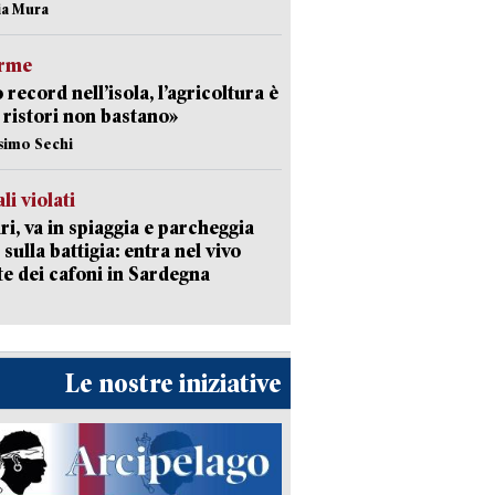
nia Mura
arme
 record nell’isola, l’agricoltura è
I ristori non bastano»
simo Sechi
li violati
ri, va in spiaggia e parcheggia
 sulla battigia: entra nel vivo
ate dei cafoni in Sardegna
Le nostre iniziative