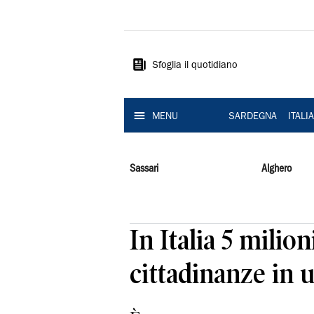
La
Nuova
Sardegna
Sfoglia il quotidiano
MENU
SARDEGNA
ITALI
Sassari
Alghero
In Italia 5 mili
cittadinanze in 