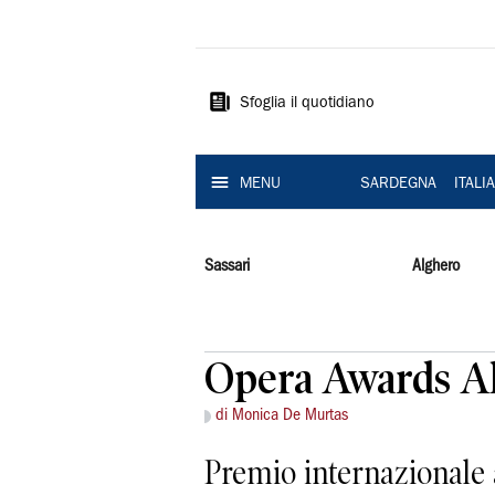
La
Nuova
Sardegna
Sfoglia il quotidiano
MENU
SARDEGNA
ITALI
Sassari
Alghero
Opera Awards Alb
di Monica De Murtas
Premio internazionale 