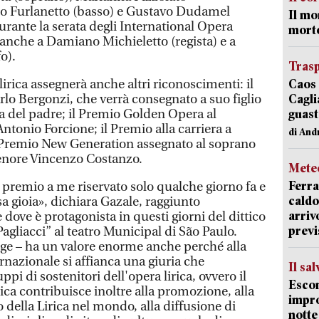
o Furlanetto (basso) e Gustavo Dudamel
Il mo
urante la serata degli International Opera
mort
 anche a Damiano Michieletto (regista) e a
o).
Trasp
lirica assegnerà anche altri riconoscimenti: il
Caos 
lo Bergonzi, che verrà consegnato a suo figlio
Cagli
 del padre; il Premio Golden Opera al
guast
tonio Forcione; il Premio alla carriera a
di And
l Premio New Generation assegnato al soprano
enore Vincenzo Costanzo.
Mete
Ferra
 premio a me riservato solo qualche giorno fa e
caldo
 gioia», dichiara Gazale, raggiunto
arriv
 dove è protagonista in questi giorni del dittico
previ
Pagliacci” al teatro Municipal di São Paulo.
ge – ha un valore enorme anche perché alla
nazionale si affianca una giuria che
Il sa
pi di sostenitori dell'opera lirica, ovvero il
Escon
rica contribuisce inoltre alla promozione, alla
impro
o della Lirica nel mondo, alla diffusione di
notte