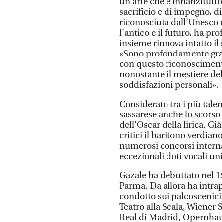
un’arte che è innanzitutto 
sacrificio e di impegno, di
riconosciuta dall’Unesco
l’antico e il futuro, ha pr
insieme rinnova intatto il 
«Sono profondamente grat
con questo riconoscimento
nonostante il mestiere del
soddisfazioni personali».
Considerato tra i più talen
sassarese anche lo scorso a
dell'Oscar della lirica. Gi
critici il baritono verdiano
numerosi concorsi internaz
eccezionali doti vocali un
Gazale ha debuttato nel 1
Parma. Da allora ha intrap
condotto sui palcoscenici 
Teatro alla Scala, Wiener 
Real di Madrid, Opernhaus