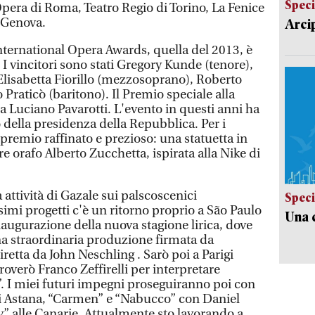
Speci
pera di Roma, Teatro Regio di Torino, La Fenice
i Genova.
Arci
International Opera Awards, quella del 2013, è
 I vincitori sono stati Gregory Kunde (tenore),
Elisabetta Fiorillo (mezzosoprano), Roberto
Praticò (baritono). Il Premio speciale alla
 Luciano Pavarotti. L'evento in questi anni ha
o della presidenza della Repubblica. Per i
 premio raffinato e prezioso: una statuetta in
re orafo Alberto Zucchetta, ispirata alla Nike di
 attività di Gazale sui palscoscenici
Speci
ssimi progetti c'è un ritorno proprio a São Paulo
Una c
inaugurazione della nuova stagione lirica, dove
una straordinaria produzione firmata da
etta da John Neschling . Sarò poi a Parigi
troverò Franco Zeffirelli per interpretare
. I miei futuri impegni proseguiranno poi con
 di Astana, “Carmen” e “Nabucco” con Daniel
 alle Canarie. Attualmente sto lavorando a