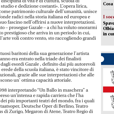
disciplina di vita e di cultura, scuola di
Cosa 
 studio e dedizione costanti». L’opera lirica,
 come patrimonio culturale dell’umanità, unisce
ofonde radici nella storia italiana ed europea e
I soc
suo fascino nell’offrirsi a nuove interpretazioni.
Spave
o – prosegue Gazale – a chi ha voluto onorarmi
Olbia:
 prestigioso che arriva in un periodo in cui,
in cu
l'arte voli contro vento, sto raccogliendo grandi
tuosi baritoni della sua generazione l'artista
nno era entrato nella triade dei finalisti
à dagli esordi Gazale , definito dai più autorevoli
 erede della scuola italiana, è stato vincitore di
ionali, grazie alle sue interpretazioni che alle
iscono un' ottima capacità attoriale.
998 interpretando “Un Ballo in maschera” a
reso un’intensa e rapida carriera che l’ha
dei più importanti teatri del mondo, fra i quali
Staatsoper, Deutsche Oper di Berlino, Teatro
 di Zurigo, Megaron di Atene, Teatro Regio di