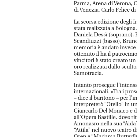
Parma, Arena di Verona, O
di Venezia, Carlo Felice d
La scorsa edizione degli 
stata realizzata a Bologna.
Daniela Dessì (soprano), 
Scandiuzzi (basso), Bruno 
memoria è andato invece a
ottenuto il ha il patrocini
vincitori è stato creato un
oro realizzata dallo sculto
Samotracia.
Intanto prosegue l’intensa
internazionali. «Tra i pro
– dice il baritono – per l'
interpreterò “Otello” in 
Giancarlo Del Monaco e dir
all’Opera Bastille, dove ri
Amonasro nella sua “Aida”
“Attila” nel nuovo teatro
Oren e “Madama Butterfly”