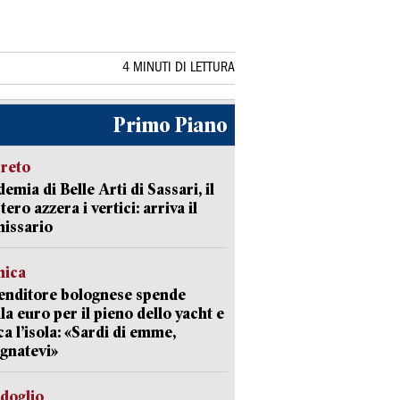
4 MINUTI DI LETTURA
Primo Piano
creto
emia di Belle Arti di Sassari, il
tero azzera i vertici: arriva il
issario
mica
enditore bolognese spende
la euro per il pieno dello yacht e
ca l’isola: «Sardi di emme,
gnatevi»
rdoglio