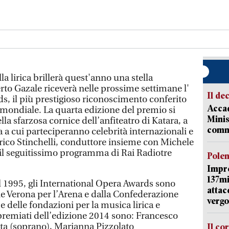
la lirica brillerà quest'anno una stella
erto Gazale riceverà nelle prossime settimane l'
Il de
s, il più prestigioso riconoscimento conferito
Accad
ca mondiale. La quarta edizione del premio si
Minis
la sfarzosa cornice dell’anfiteatro di Katara, a
comm
a a cui parteciperanno celebrità internazionali e
rico Stinchelli, conduttore insieme con Michele
 il seguitissimo programma di Rai Radiotre
Pole
Impr
137mi
el 1995, gli International Opera Awards sono
attac
e Verona per l’Arena e dalla Confederazione
vergo
 e delle fondazioni per la musica lirica e
 premiati dell’edizione 2014 sono: Francesco
sta (soprano), Marianna Pizzolato
Il co