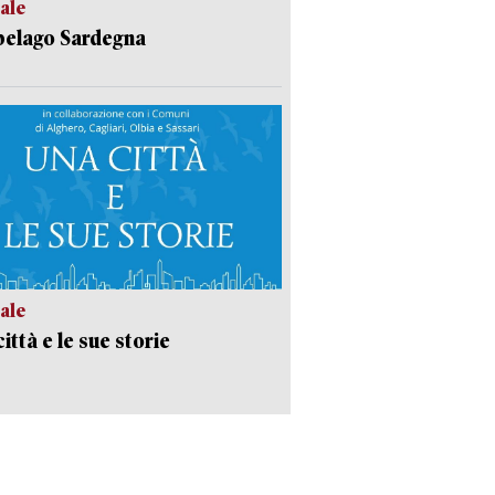
ale
pelago Sardegna
ale
ittà e le sue storie