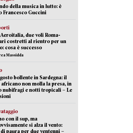
ndo della musica in lutto: è
o Francesco Guccini
orti
Aeroitalia, due voli Roma-
ari costretti al rientro per un
o: cosa è successo
rea Massidda
o
gosto bollente in Sardegna: il
 africano non molla la presa, in
o nubifragi e notti tropicali – Le
sioni
lvataggio
o con il sup, ma
vvisamente si alza il vento:
 di paura per due ventenni –