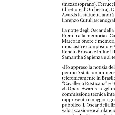
(mezzosoprano), Ferrucci
(direttore d’Orchestra). D
Awards la statuetta andrà
Lorenzo Cutuli (scenograf
La notte degli Oscar della 
Premio alla memoria a Car
Marco in onore e memoria
musicista e compositore An
Renato Bruson e infine i
Samantha Sapienza e al t
«Ho appreso la notizia del
per me è stata un'immensa
telefonicamente in Brasile
“Cavalleria Rusticana” e “
«L'Opera Awards – aggiun
commissione tecnica inter
rappresenta i maggiori grup
pubblico. L'Oscar della li
valorizzazione e al rilanci