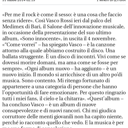
31 ottobre 2014 02:19
1 MINUTI DI LETTURA
«Per me il rock è come il sesso: è una cosa che faccio
senza ridere». Così Vasco Rossi ieri dal palco del
Medimex di Bari, il Salone dell’innovazione musicale,
in occasione della presentazione del suo ultimo
album, «Sono innocente», in uscita il 4 novembre.
«“Come vorrei” – ha spiegato Vasco – è la canzone
attorno alla quale abbiamo costruito il disco. Una
ballata struggente. È un disco di incontri. Vivi come se
dovessi morire domani, ma ama come se fosse per
sempre». «Ogni album nuovo – ha aggiunto – è un
nuovo inizio. Il mondo si arricchisce di un altro po’di
musica. Sono contento. Mi ritengo fortunato di
appartenere a una categoria di persone che hanno
l’opportunità di fare emozionare. Per questo ringrazio
tutti i miei fans, il cielo e la chitarra». «Quest’album –
ha concluso Vasco – è un album di nuove
consapevolezze e di nuovi rancori. Chi mi giudica
corruttore delle menti giovanili non ha capito niente,
perché io racconto quello che vedo. E la musica è per