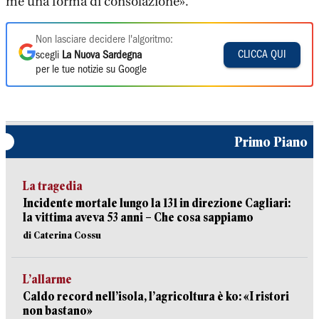
me una forma di consolazione».
Non lasciare decidere l'algoritmo:
CLICCA QUI
scegli
La Nuova Sardegna
per le tue notizie su Google
Primo Piano
La tragedia
Incidente mortale lungo la 131 in direzione Cagliari:
la vittima aveva 53 anni – Che cosa sappiamo
di Caterina Cossu
L’allarme
Caldo record nell’isola, l’agricoltura è ko: «I ristori
non bastano»