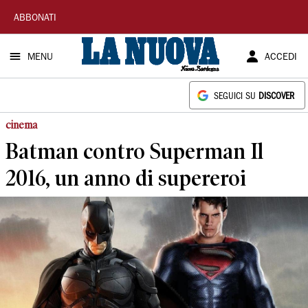
La
ABBONATI
Nuova
MENU
ACCEDI
Sardegna
SEGUICI SU
DISCOVER
cinema
Batman contro Superman Il
2016, un anno di supereroi