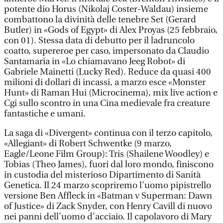
potente dio Horus (Nikolaj Coster-Waldau) insieme
combattono la divinità delle tenebre Set (Gerard
Butler) in «Gods of Egypt» di Alex Proyas (25 febbraio,
con 01). Stessa data di debutto per il ladruncolo
coatto, supereroe per caso, impersonato da Claudio
Santamaria in «Lo chiamavano Jeeg Robot» di
Gabriele Mainetti (Lucky Red). Reduce da quasi 400
milioni di dollari di incassi, a marzo esce «Monster
Hunt» di Raman Hui (Microcinema), mix live action e
Cgi sullo scontro in una Cina medievale fra creature
fantastiche e umani.
La saga di «Divergent» continua con il terzo capitolo,
«Allegiant» di Robert Schwentke (9 marzo,
Eagle/Leone Film Group): Tris (Shailene Woodley) e
Tobias (Theo James), fuori dal loro mondo, finiscono
in custodia del misterioso Dipartimento di Sanità
Genetica. Il 24 marzo scopriremo l'uomo pipistrello
versione Ben Affleck in «Batman v Superman: Dawn
of Justice» di Zack Snyder, con Henry Cavill di nuovo
nei panni dell'uomo d'acciaio. Il capolavoro di Mary