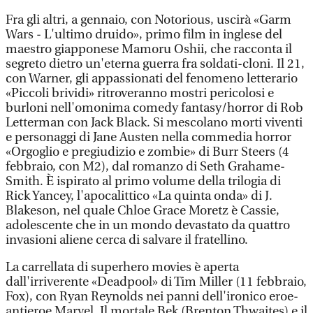
Fra gli altri, a gennaio, con Notorious, uscirà «Garm
Wars - L'ultimo druido», primo film in inglese del
maestro giapponese Mamoru Oshii, che racconta il
segreto dietro un'eterna guerra fra soldati-cloni. Il 21,
con Warner, gli appassionati del fenomeno letterario
«Piccoli brividi» ritroveranno mostri pericolosi e
burloni nell'omonima comedy fantasy/horror di Rob
Letterman con Jack Black. Si mescolano morti viventi
e personaggi di Jane Austen nella commedia horror
«Orgoglio e pregiudizio e zombie» di Burr Steers (4
febbraio, con M2), dal romanzo di Seth Grahame-
Smith. È ispirato al primo volume della trilogia di
Rick Yancey, l'apocalittico «La quinta onda» di J.
Blakeson, nel quale Chloe Grace Moretz è Cassie,
adolescente che in un mondo devastato da quattro
invasioni aliene cerca di salvare il fratellino.
La carrellata di superhero movies è aperta
dall'irriverente «Deadpool» di Tim Miller (11 febbraio,
Fox), con Ryan Reynolds nei panni dell'ironico eroe-
antieroe Marvel. Il mortale Bek (Brenton Thwaites) e il