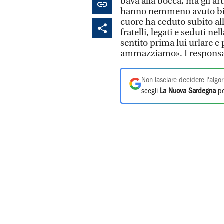
bava alla bocca, ma gli art
hanno nemmeno avuto biso
cuore ha ceduto subito all
fratelli, legati e seduti 
sentito prima lui urlare e
ammazziamo». I responsabi
Non lasciare decidere l'algor
scegli
La Nuova Sardegna
pe