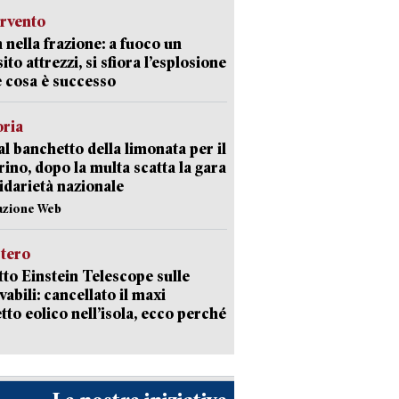
ervento
 nella frazione: a fuoco un
ito attrezzi, si sfiora l’esplosione
 cosa è successo
oria
al banchetto della limonata per il
ino, dopo la multa scatta la gara
lidarietà nazionale
azione Web
stero
etto Einstein Telescope sulle
vabili: cancellato il maxi
tto eolico nell’isola, ecco perché