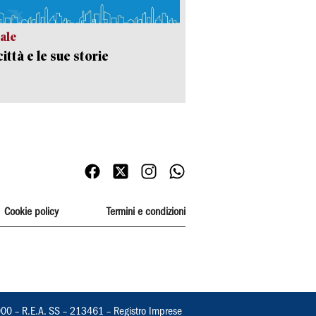
ale
ittà e le sue storie
Cookie policy
Termini e condizioni
000 – R.E.A. SS – 213461 – Registro Imprese