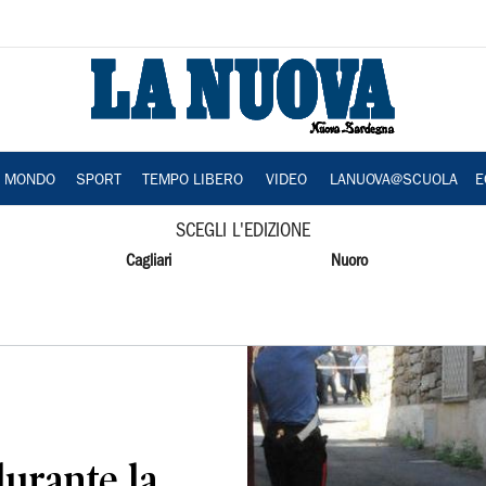
A MONDO
SPORT
TEMPO LIBERO
VIDEO
LANUOVA@SCUOLA
E
SCEGLI L'EDIZIONE
Cagliari
Nuoro
urante la