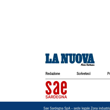
Redazione
Scriveteci
P
Sae Sardegna SpA – sede legale Zona industri