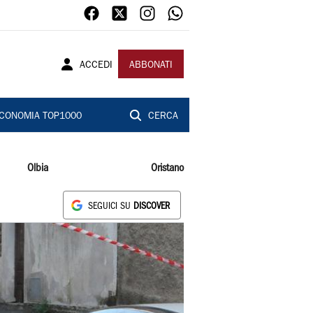
ACCEDI
ABBONATI
CONOMIA TOP1000
CERCA
Olbia
Oristano
SEGUICI SU
DISCOVER