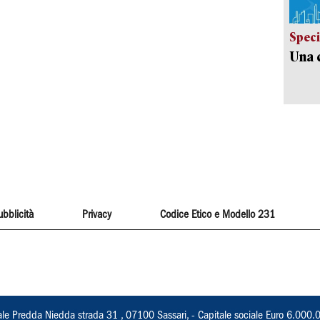
Speci
Una c
ubblicità
Privacy
Codice Etico e Modello 231
ale Predda Niedda strada 31 , 07100 Sassari, - Capitale sociale Euro 6.000.