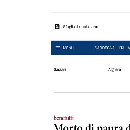
La
Nuova
Sardegna
Sfoglia il quotidiano
MENU
SARDEGNA
ITALI
Sassari
Alghero
benetutti
Morto di paura d