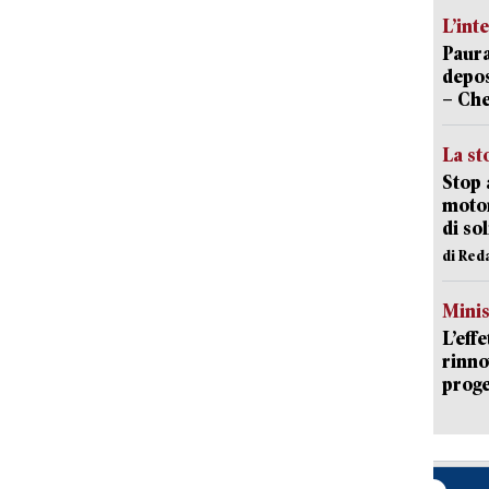
L’int
Paura
depos
– Che
La st
Stop 
motor
di so
di Red
Mini
L’eff
rinno
proge