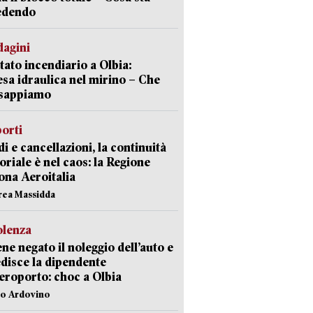
edendo
dagini
tato incendiario a Olbia:
sa idraulica nel mirino – Che
 sappiamo
orti
di e cancellazioni, la continuità
toriale è nel caos: la Regione
ona Aeroitalia
rea Massidda
olenza
ene negato il noleggio dell’auto e
disce la dipendente
aeroporto: choc a Olbia
lo Ardovino