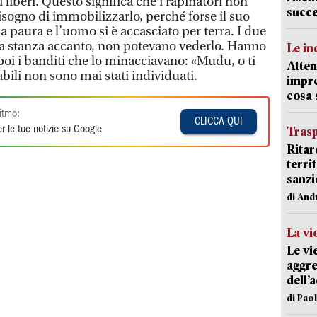
i liberi. Questo significa che i rapinatori non
succ
gno di immobilizzarlo, perché forse il suo
a paura e l’uomo si è accasciato per terra. I due
nella stanza accanto, non potevano vederlo. Hanno
Le in
 poi i banditi che lo minacciavano: «Mudu, o ti
Atten
li non sono mai stati individuati.
impre
cosa
itmo:
CLICCA QUI
r le tue notizie su Google
Trasp
Ritar
terri
sanzi
di And
La vi
Le vi
aggre
dell’
di Pao