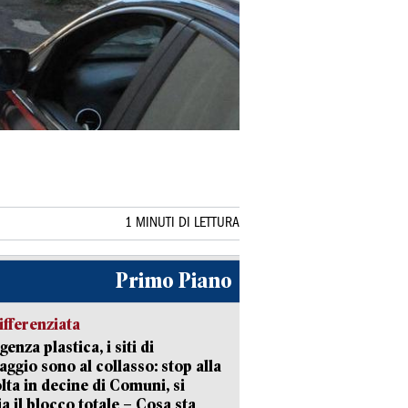
1 MINUTI DI LETTURA
Primo Piano
ifferenziata
enza plastica, i siti di
aggio sono al collasso: stop alla
lta in decine di Comuni, si
ia il blocco totale – Cosa sta