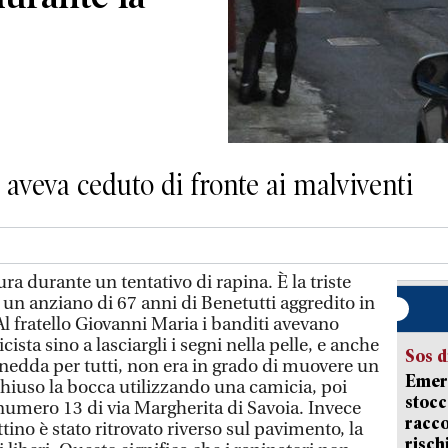
 aveva ceduto di fronte ai malviventi
 durante un tentativo di rapina. È la triste
 un anziano di 67 anni di Benetutti aggredito in
Al fratello Giovanni Maria i banditi avevano
ricista sino a lasciargli i segni nella pelle, e anche
Sos d
enedda per tutti, non era in grado di muovere un
Emerg
chiuso la bocca utilizzando una camicia, poi
stocc
 numero 13 di via Margherita di Savoia. Invece
racco
tino è stato ritrovato riverso sul pavimento, la
risch