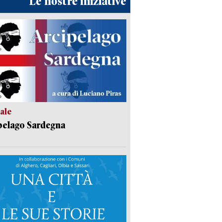
Le nostre iniziative
ale
pelago Sardegna