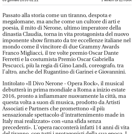
09 gennaio 2016 02:22
1 MINUTI DI LETTURA
Passato alla storia come un tiranno, despota e
megalomane, ma anche come un cultore di arti e
poesia, il mito di Nerone, ultimo imperatore della
dinastia Claudia, torna in vita protagonista del nuovo
imponente show firmato da tre eccellenze italiane nel
mondo come il vincitore di due Grammy Awards
Franco Migliacci, il tre volte premio Oscar Dante
Ferretti e la costumista Premio Oscar Gabriella
Pescucci, più la regia di Gino Landi, coreografo, tra
l'altro, anche del Rugantino di Garinei e Giovannini.
Intitolato «Il Divo Nerone - Opera Rock», il musical
debutterà in prima mondiale a Roma a inizio estate
2016, pronto a infiammare nuovamente la città, ma
questa volta a suon di musica, prodotto da Artisti
Associati e Partners che promettono «il più
sensazionale spettacolo d'intrattenimento made in
Italy mai realizzato» con «una sfida senza
precedenti». L'opera racconterà infatti 14 anni di vita
del tiranno, con tutti i protagonisti della sua epoca. I