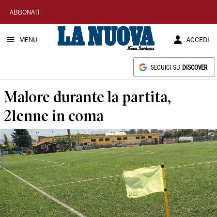
La
ABBONATI
Nuova
MENU
ACCEDI
Sardegna
SEGUICI SU
DISCOVER
Malore durante la partita,
21enne in coma