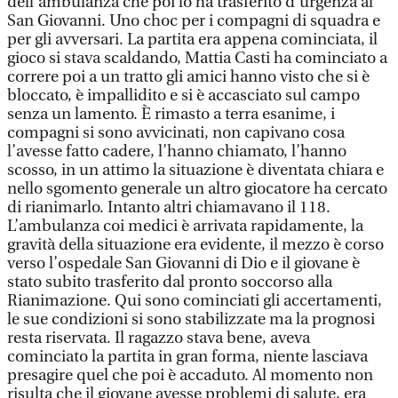
dell'ambulanza che poi lo ha trasferito d'urgenza al
San Giovanni. Uno choc per i compagni di squadra e
per gli avversari. La partita era appena cominciata, il
gioco si stava scaldando, Mattia Casti ha cominciato a
correre poi a un tratto gli amici hanno visto che si è
bloccato, è impallidito e si è accasciato sul campo
senza un lamento. È rimasto a terra esanime, i
compagni si sono avvicinati, non capivano cosa
l’avesse fatto cadere, l’hanno chiamato, l’hanno
scosso, in un attimo la situazione è diventata chiara e
nello sgomento generale un altro giocatore ha cercato
di rianimarlo. Intanto altri chiamavano il 118.
L’ambulanza coi medici è arrivata rapidamente, la
gravità della situazione era evidente, il mezzo è corso
verso l’ospedale San Giovanni di Dio e il giovane è
stato subito trasferito dal pronto soccorso alla
Rianimazione. Qui sono cominciati gli accertamenti,
le sue condizioni si sono stabilizzate ma la prognosi
resta riservata. Il ragazzo stava bene, aveva
cominciato la partita in gran forma, niente lasciava
presagire quel che poi è accaduto. Al momento non
risulta che il giovane avesse problemi di salute, era