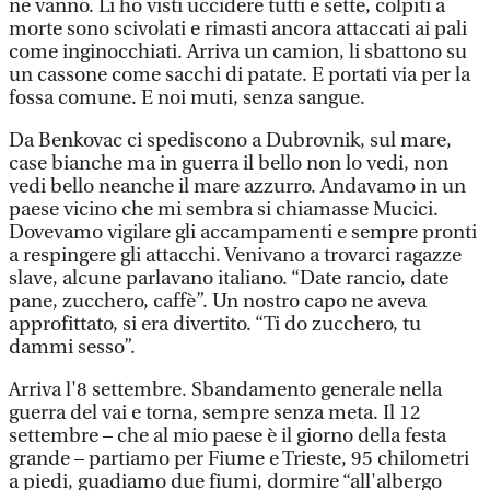
ne vanno. Li ho visti uccidere tutti e sette, colpiti a
morte sono scivolati e rimasti ancora attaccati ai pali
come inginocchiati. Arriva un camion, li sbattono su
un cassone come sacchi di patate. E portati via per la
fossa comune. E noi muti, senza sangue.
Da Benkovac ci spediscono a Dubrovnik, sul mare,
case bianche ma in guerra il bello non lo vedi, non
vedi bello neanche il mare azzurro. Andavamo in un
paese vicino che mi sembra si chiamasse Mucici.
Dovevamo vigilare gli accampamenti e sempre pronti
a respingere gli attacchi. Venivano a trovarci ragazze
slave, alcune parlavano italiano. “Date rancio, date
pane, zucchero, caffè”. Un nostro capo ne aveva
approfittato, si era divertito. “Ti do zucchero, tu
dammi sesso”.
Arriva l'8 settembre. Sbandamento generale nella
guerra del vai e torna, sempre senza meta. Il 12
settembre – che al mio paese è il giorno della festa
grande – partiamo per Fiume e Trieste, 95 chilometri
a piedi, guadiamo due fiumi, dormire “all'albergo