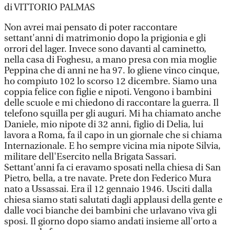
di VITTORIO PALMAS
Non avrei mai pensato di poter raccontare
settant'anni di matrimonio dopo la prigionia e gli
orrori del lager. Invece sono davanti al caminetto,
nella casa di Foghesu, a mano presa con mia moglie
Peppina che di anni ne ha 97. Io gliene vinco cinque,
ho compiuto 102 lo scorso 12 dicembre. Siamo una
coppia felice con figlie e nipoti. Vengono i bambini
delle scuole e mi chiedono di raccontare la guerra. Il
telefono squilla per gli auguri. Mi ha chiamato anche
Daniele, mio nipote di 32 anni, figlio di Delia, lui
lavora a Roma, fa il capo in un giornale che si chiama
Internazionale. E ho sempre vicina mia nipote Silvia,
militare dell'Esercito nella Brigata Sassari.
Settant'anni fa ci eravamo sposati nella chiesa di San
Pietro, bella, a tre navate. Prete don Federico Mura
nato a Ussassai. Era il 12 gennaio 1946. Usciti dalla
chiesa siamo stati salutati dagli applausi della gente e
dalle voci bianche dei bambini che urlavano viva gli
sposi. Il giorno dopo siamo andati insieme all'orto a