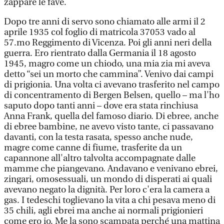
zappare le fave.
Dopo tre anni di servo sono chiamato alle armi il 2
aprile 1935 col foglio di matricola 37053 vado al
57.mo Reggimento di Vicenza. Poi gli anni neri della
guerra. Ero rientrato dalla Germania il 18 agosto
1945, magro come un chiodo, una mia zia mi aveva
detto “sei un morto che cammina”. Venivo dai campi
di prigionia. Una volta ci avevano trasferito nel campo
di concentramento di Bergen Belsen, quello – ma l'ho
saputo dopo tanti anni – dove era stata rinchiusa
Anna Frank, quella del famoso diario. Di ebree, anche
di ebree bambine, ne avevo visto tante, ci passavano
davanti, con la testa rasata, spesso anche nude,
magre come canne di fiume, trasferite da un
capannone all'altro talvolta accompagnate dalle
mamme che piangevano. Andavano e venivano ebrei,
zingari, omosessuali, un mondo di disperati ai quali
avevano negato la dignità. Per loro c'era la camera a
gas. I tedeschi toglievano la vita a chi pesava meno di
35 chili, agli ebrei ma anche ai normali prigionieri
come ero io. Me la sono scampata perché una mattina