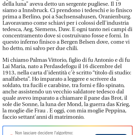
della luna” aveva detto un sergente pugliese. Il 19
siamo a Innsbruck. Ci prendono i tedeschi e io finisco
prima a Berlino, poi a Sachsensahusen, Oranienburg.
Lavoravamo come schiavi per i colossi dell'industria
tedesca, Aeg, Siemens, Daw. E ogni tanto nei campi di
concentramento dove si costruivano fosse e forni. In
questo inferno finisco a Bergen Belsen dove, come vi
ho detto, mi salvo per due chili.
Mi chiamo Palmas Vittorio, figlio di fu Antonio e di fu
Lai Maria, nato a Perdasdefogu il 16 dicembre del
1913, nella carta d'identità c'è scritto “titolo di studio:
analfabeta”. Ho imparato a leggere e scrivere da
soldato, tra fucili e carabine, tra forni e filo spinato,
anche assistendo un vecchio saldatore tedesco dal
quale avevo imparato a chiamare il pane das Brot, il
sole die Sonne, la luna der Mond, la guerra das Krieg,
la moglie die Frau . E oggi, con mia moglie Peppina,
faccio settant'anni di matrimonio.
Non lasciare decidere l'algoritmo: