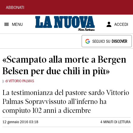
La
ABBONATI
Nuova
MENU
ACCEDI
Sardegna
SEGUICI SU
DISCOVER
«Scampato alla morte a Bergen
Belsen per due chili in più»
di VITTORIO PALMAS
La testimonianza del pastore sardo Vittorio
Palmas Sopravvissuto all’inferno ha
compiuto 102 anni a dicembre
12 gennaio 2016 03:18
4 MINUTI DI LETTURA