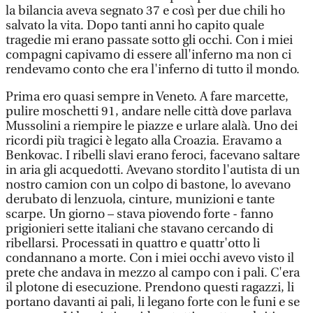
la bilancia aveva segnato 37 e così per due chili ho
salvato la vita. Dopo tanti anni ho capito quale
tragedie mi erano passate sotto gli occhi. Con i miei
compagni capivamo di essere all'inferno ma non ci
rendevamo conto che era l'inferno di tutto il mondo.
Prima ero quasi sempre in Veneto. A fare marcette,
pulire moschetti 91, andare nelle città dove parlava
Mussolini a riempire le piazze e urlare alalà. Uno dei
ricordi più tragici è legato alla Croazia. Eravamo a
Benkovac. I ribelli slavi erano feroci, facevano saltare
in aria gli acquedotti. Avevano stordito l'autista di un
nostro camion con un colpo di bastone, lo avevano
derubato di lenzuola, cinture, munizioni e tante
scarpe. Un giorno – stava piovendo forte - fanno
prigionieri sette italiani che stavano cercando di
ribellarsi. Processati in quattro e quattr'otto li
condannano a morte. Con i miei occhi avevo visto il
prete che andava in mezzo al campo con i pali. C'era
il plotone di esecuzione. Prendono questi ragazzi, li
portano davanti ai pali, li legano forte con le funi e se