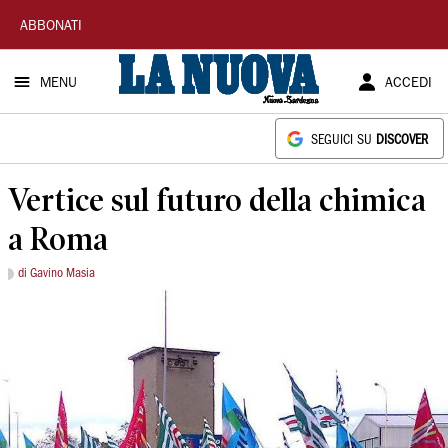
La
ABBONATI
Nuova
MENU
ACCEDI
Sardegna
SEGUICI SU
DISCOVER
Vertice sul futuro della chimica
a Roma
di Gavino Masia