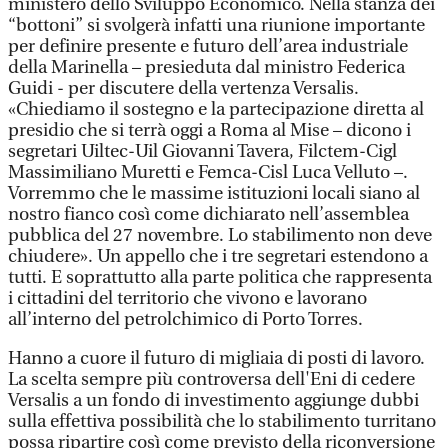
ministero dello Sviluppo Economico. Nella stanza dei
“bottoni” si svolgerà infatti una riunione importante
per definire presente e futuro dell’area industriale
della Marinella – presieduta dal ministro Federica
Guidi - per discutere della vertenza Versalis.
«Chiediamo il sostegno e la partecipazione diretta al
presidio che si terrà oggi a Roma al Mise – dicono i
segretari Uiltec-Uil Giovanni Tavera, Filctem-Cigl
Massimiliano Muretti e Femca-Cisl Luca Velluto –.
Vorremmo che le massime istituzioni locali siano al
nostro fianco così come dichiarato nell’assemblea
pubblica del 27 novembre. Lo stabilimento non deve
chiudere». Un appello che i tre segretari estendono a
tutti. E soprattutto alla parte politica che rappresenta
i cittadini del territorio che vivono e lavorano
all’interno del petrolchimico di Porto Torres.
Hanno a cuore il futuro di migliaia di posti di lavoro.
La scelta sempre più controversa dell'Eni di cedere
Versalis a un fondo di investimento aggiunge dubbi
sulla effettiva possibilità che lo stabilimento turritano
possa ripartire così come previsto della riconversione