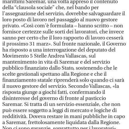
marittimi Saremar, una volta appreso il contenuto
della “clausola sociale” che, nel bando per
l'assegnazione del servizio, dovrebbe salvaguardare il
loro posto di lavoro nel passaggio al nuovo gestore
privato. «Così com'è formulata – hanno scritto – non
fornisce certezze sulle sorti dei lavoratori, che invece
sanno per certo che il loro rapporto di lavoro cesserà
il prossimo 31 marz». Sul fronte nazionale, il Governo
ha risposto a una interrogazione del deputato del
Movimento 5 Stelle Andrea Vallascas, sul
mantenimento in vita di Saremar e del servizio
pubblico finanziato dallo Stato, sostenendo che le
scelte gestionali spettano alla Regione e che il
finanziamento statale riprenderà solo quando ci sarà
il nuovo gestore del servizio. Secondo Vallascas, «la
risposta giunge a giochi fatti, confermando il
disinteresse del governo di fronte al pasticcio
Saremar. Si tratta di un servizio essenziale, che non
può essere soggetto a leggi di mercato e logiche di
redditività. Doveva restare in mani pubbliche in capo
a Saremar, frettolosamente liquidata dalla Regione.
Non ci sono garanzie, soprattutto per i lavoratori».