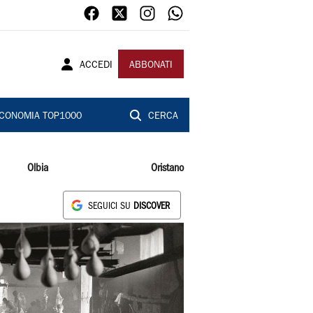
ACCEDI
ABBONATI
CONOMIA TOP1000
CERCA
Olbia
Oristano
SEGUICI SU
DISCOVER