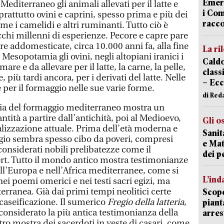
Emerg
 Mediterraneo gli animali allevati per il latte e
i Com
prattutto ovini e caprini, spesso prima e più dei
racco
ome i camelidi e altri ruminanti. Tutto ciò è
ecchi millenni di esperienze. Pecore e capre pare
ere addomesticate, circa 10.000 anni fa, alla fine
La ri
 Mesopotamia gli ovini, negli altopiani iranici i
Caldo
are e da allevare per il latte, la carne, la pelle,
classi
e, più tardi ancora, per i derivati del latte. Nelle
– Ecc
per il formaggio nelle sue varie forme.
di Red
ria del formaggio mediterraneo mostra un
ntità a partire dall’antichità, poi al Medioevo,
Gli o
alizzazione attuale. Prima dell’età moderna e
Sanit
io sembra spesso cibo da poveri, compresi
e Mat
onsiderati nobili prelibatezze come il
dei p
t. Tutto il mondo antico mostra testimonianze
ll'Europa e nell’Africa mediterranee, come si
L’ind
 nei poemi omerici e nei testi sacri egizi, ma
rranea. Già dai primi tempi neolitici certe
Scope
 caseificazione. Il sumerico
Fregio della latteria
,
piant
 considerato la più antica testimonianza della
arres
ltro mostra dei sacerdoti in veste di casari, come