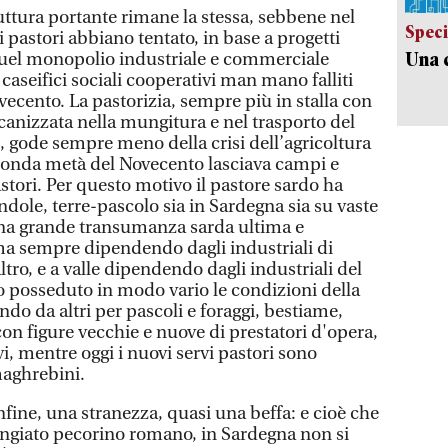
ruttura portante rimane la stessa, sebbene nel
Speci
i pastori abbiano tentato, in base a progetti
Una c
a quel monopolio industriale e commerciale
i caseifici sociali cooperativi man mano falliti
ovecento. La pastorizia, sempre più in stalla con
anizzata nella mungitura e nel trasporto del
, gode sempre meno della crisi dell’agricoltura
econda metà del Novecento lasciava campi e
astori. Per questo motivo il pastore sardo ha
ole, terre-pascolo sia in Sardegna sia su vaste
una grande transumanza sarda ultima e
 ma sempre dipendendo dagli industriali di
ro, e a valle dipendendo dagli industriali del
o posseduto in modo vario le condizioni della
do da altri per pascoli e foraggi, bestiame,
on figure vecchie e nuove di prestatori d'opera,
vi, mentre oggi i nuovi servi pastori sono
maghrebini.
nfine, una stranezza, quasi una beffa: e cioè che
ngiato pecorino romano, in Sardegna non si