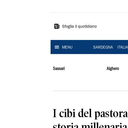
La
Nuova
Sardegna
Sfoglia il quotidiano
MENU
SARDEGNA
ITALI
Sassari
Alghero
I cibi del pastor
storia millenaria