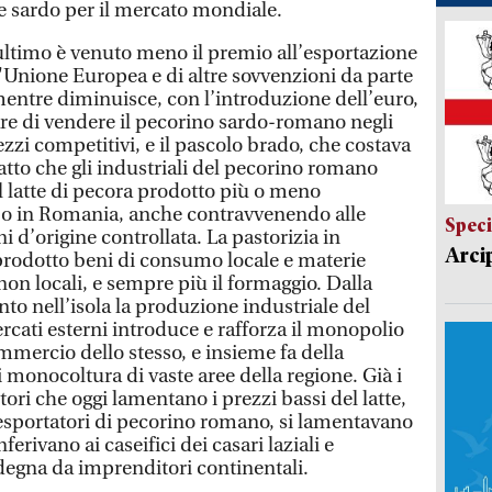
e sardo per il mercato mondiale.
ltimo è venuto meno il premio all’esportazione
l'Unione Europea e di altre sovvenzioni da parte
entre diminuisce, con l’introduzione dell’euro,
are di vendere il pecorino sardo-romano negli
ezzi competitivi, e il pascolo brado, che costava
fatto che gli industriali del pecorino romano
l latte di pecora prodotto più o meno
o in Romania, anche contravvenendo alle
Speci
 d’origine controllata. La pastorizia in
Arci
prodotto beni di consumo locale e materie
on locali, e sempre più il formaggio. Dalla
to nell’isola la produzione industriale del
cati esterni introduce e rafforza il monopolio
mmercio dello stesso, e insieme fa della
 monocoltura di vaste aree della regione. Già i
tori che oggi lamentano i prezzi bassi del latte,
 esportatori di pecorino romano, si lamentavano
ferivano ai caseifici dei casari laziali e
rdegna da imprenditori continentali.