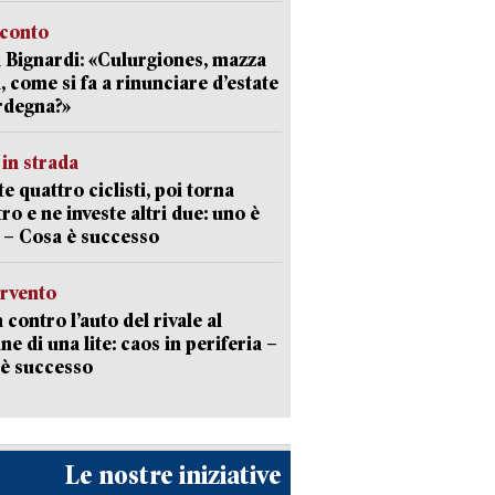
cconto
 Bignardi: «Culurgiones, mazza
a, come si fa a rinunciare d’estate
rdegna?»
in strada
te quattro ciclisti, poi torna
tro e ne investe altri due: uno è
 – Cosa è successo
ervento
 contro l’auto del rivale al
ne di una lite: caos in periferia –
è successo
Le nostre iniziative