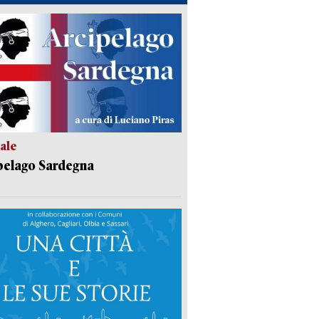
ale
pelago Sardegna