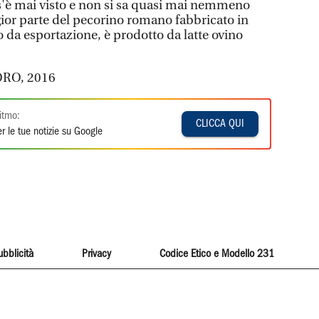
s'è mai visto e non si sa quasi mai nemmeno
ior parte del pecorino romano fabbricato in
o da esportazione, è prodotto da latte ovino
ORO, 2016
itmo:
CLICCA QUI
r le tue notizie su Google
ubblicità
Privacy
Codice Etico e Modello 231