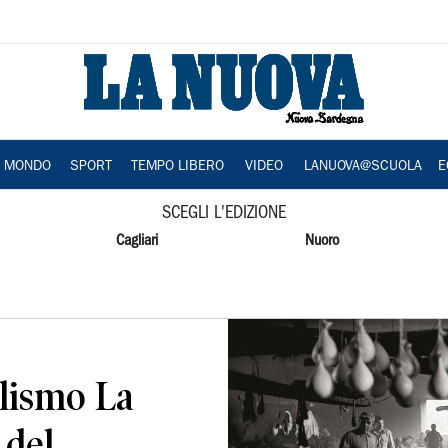
A MONDO
SPORT
TEMPO LIBERO
VIDEO
LANUOVA@SCUOLA
E
SCEGLI L'EDIZIONE
Cagliari
Nuoro
alismo La
 del