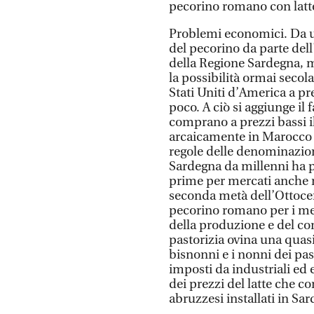
pecorino romano con latt
Problemi economici. Da u
del pecorino da parte del
della Regione Sardegna, m
la possibilità ormai secol
Stati Uniti d’America a pr
poco. A ciò si aggiunge il 
comprano a prezzi bassi i
arcaicamente in Marocco 
regole delle denominazioni
Sardegna da millenni ha 
prime per mercati anche n
seconda metà dell’Ottocen
pecorino romano per i mer
della produzione e del co
pastorizia ovina una quasi
bisnonni e i nonni dei pas
imposti da industriali ed
dei prezzi del latte che con
abruzzesi installati in Sa