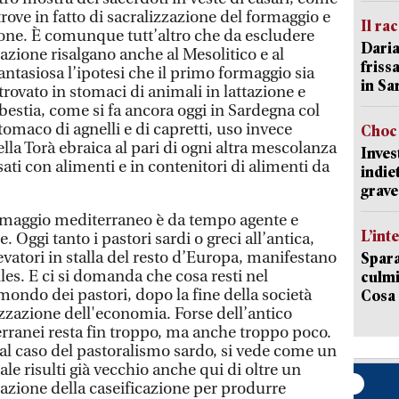
rove in fatto di sacralizzazione del formaggio e
Il ra
zione. È comunque tutt’altro che da escludere
Daria
cazione risalgano anche al Mesolitico e al
friss
fantasiosa l’ipotesi che il primo formaggio sia
in Sa
rovato in stomaci di animali in lattazione e
bestia, come si fa ancora oggi in Sardegna col
tomaco di agnelli e di capretti, uso invece
Choc 
lla Torà ebraica al pari di ogni altra mescolanza
Inves
sati con alimenti e in contenitori di alimenti da
indie
grave
ormaggio mediterraneo è da tempo agente e
L’int
. Oggi tanto i pastori sardi o greci all’antica,
levatori in stalla del resto d’Europa, manifestano
Spara
es. E ci si domanda che cosa resti nel
culmi
ondo dei pastori, dopo la fine della società
Cosa 
izzazione dell'economia. Forse dell’antico
ranei resta fin troppo, ma anche troppo poco.
caso del pastoralismo sardo, si vede come un
ale risulti già vecchio anche qui di oltre un
zzazione della caseificazione per produrre