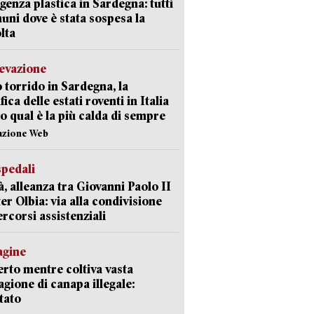
enza plastica in Sardegna: tutti
uni dove è stata sospesa la
lta
levazione
 torrido in Sardegna, la
fica delle estati roventi in Italia
o qual è la più calda di sempre
azione Web
spedali
à, alleanza tra Giovanni Paolo II
er Olbia: via alla condivisione
ercorsi assistenziali
agine
rto mentre coltiva vasta
agione di canapa illegale:
tato