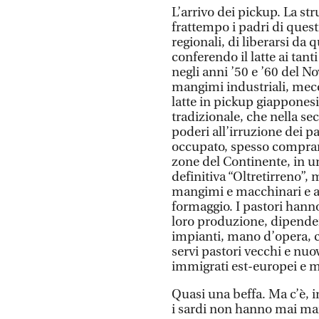
L’arrivo dei pickup. La st
frattempo i padri di quest
regionali, di liberarsi d
conferendo il latte ai tant
negli anni ’50 e ’60 del N
mangimi industriali, mecc
latte in pickup giapponesi
tradizionale, che nella s
poderi all’irruzione dei p
occupato, spesso comprand
zone del Continente, in 
definitiva “Oltretirreno”,
mangimi e macchinari e alt
formaggio. I pastori hann
loro produzione, dipenden
impianti, mano d’opera, c
servi pastori vecchi e nuo
immigrati est-europei e 
Quasi una beffa. Ma c’è, i
i sardi non hanno mai ma