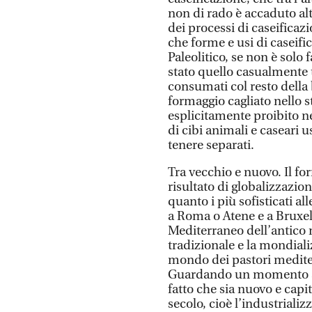
non di rado è accaduto alt
dei processi di caseifica
che forme e usi di caseifi
Paleolitico, se non è solo 
stato quello casualmente t
consumati col resto della 
formaggio cagliato nello s
esplicitamente proibito ne
di cibi animali e caseari u
tenere separati.
Tra vecchio e nuovo. Il f
risultato di globalizzazione
quanto i più sofisticati al
a Roma o Atene e a Bruxell
Mediterraneo dell’antico m
tradizionale e la mondial
mondo dei pastori mediter
Guardando un momento al 
fatto che sia nuovo e capit
secolo, cioè l’industriali