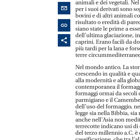
animali e dei vegetali. Nel
per i suoi derivati sono so
bovini e di altri animali c
risultato o eredità di par
siano state le prime a ess
dell’ultima glaciazione, in
caprini. Erano facili da dom
più tardi per la lana e fors
terre circummediterranee 
Nel mondo antico. La sto
crescendo in qualità e qua
alla modernità e alla glob
contemporanea il formagg
formaggi ormai da secoli c
parmigiano e il Camember
dell’uso del formaggio, ne
legge sia nella Bibbia, sia
anche nell’Asia non medite
terrecotte indicano usi di
del terzo millennio a.C. è
caseificazione, che tra l’a