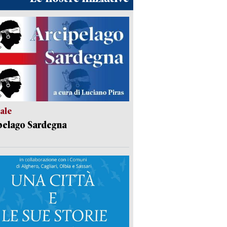
ale
pelago Sardegna