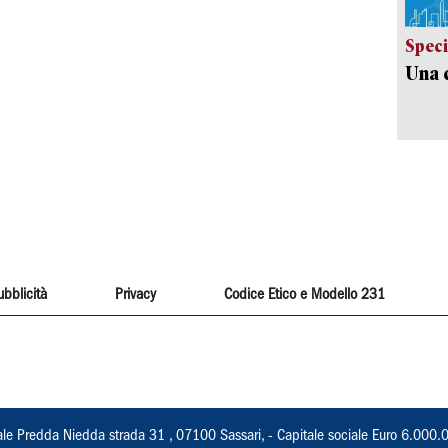
Speci
Una c
ubblicità
Privacy
Codice Etico e Modello 231
ale Predda Niedda strada 31 , 07100 Sassari, - Capitale sociale Euro 6.000.