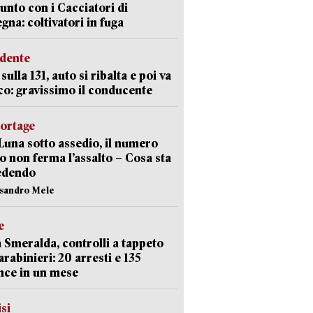
unto con i Cacciatori di
gna: coltivatori in fuga
idente
sulla 131, auto si ribalta e poi va
co: gravissimo il conducente
portage
Luna sotto assedio, il numero
o non ferma l’assalto – Cosa sta
edendo
ssandro Mele
e
 Smeralda, controlli a tappeto
arabinieri: 20 arresti e 135
nce in un mese
isi