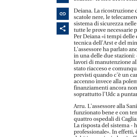
Deiana. La ricostruzione d
scatole nere, le telecamere 
sistema di sicurezza nelle
tutte le prove necessarie p
Per Deiana «i tempi delle d
tecnica dell'Arst e del min
L'assessore ha parlato a
in una delle due stazioni: 
lavori di manutenzione all
stato riacceso e comunque 
previsti quando c'è un can
accenno invece alla polem
finanziamenti ancora non 
soprattutto l'Udc a puntare
Arru. L'assessore alla San
funzionato bene e con tem
quattro ospedali di Cagliar
La risposta del sistema - 
professionale». In effetti, 