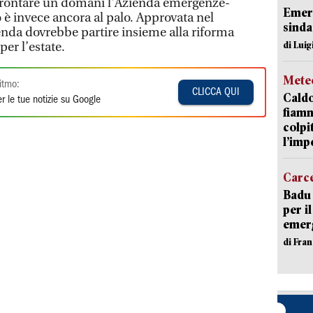
ffrontare un domani l'Azienda emergenze-
Emerg
 è invece ancora al palo. Approvata nel
sinda
nda dovrebbe partire insieme alla riforma
di Luig
per l’estate.
Mete
itmo:
CLICCA QUI
Caldo
r le tue notizie su Google
fiamm
colpi
l’imp
Carc
Badu 
per i
emerg
di Fran