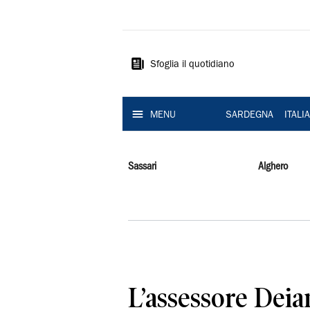
La
Nuova
Sardegna
Sfoglia il quotidiano
MENU
SARDEGNA
ITALI
Sassari
Alghero
L’assessore Deian