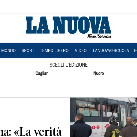
A MONDO
SPORT
TEMPO LIBERO
VIDEO
LANUOVA@SCUOLA
E
SCEGLI L'EDIZIONE
Cagliari
Nuoro
a: «La verità