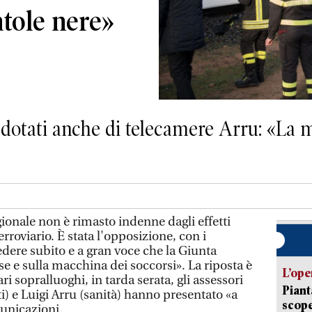
atole nere»
o dotati anche di telecamere Arru: «La 
ionale non è rimasto indenne dagli effetti
ferroviario. È stata l'opposizione, con i
edere subito e a gran voce che la Giunta
use e sulla macchina dei soccorsi». La riposta è
L’ope
i sopralluoghi, in tarda serata, gli assessori
Piant
) e Luigi Arru (sanità) hanno presentato «a
scope
municazioni.