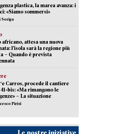
enza plastica, la marea avanza: i
ci: «Siamo sommersi»
i Soriga
o
 africano, attesa una nuova
ata: l’isola sarà la regione più
ta – Quando è prevista
ennata
ere
‘e Carros, procede il cantiere
l 41-bis: «Ma rimangono le
enze» – La situazione
cesco Pirisi
Le nostre iniziative