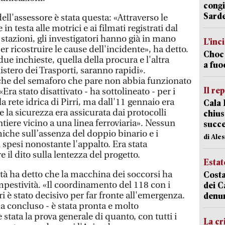
congi
Sarde
ell'assessore è stata questa: «Attraverso le
in testa alle motrici e ai filmati registrati dal
 stazioni, gli investigatori hanno già in mano
L’inc
er ricostruire le cause dell'incidente», ha detto.
Choc 
ue inchieste, quella della procura e l'altra
a fuo
istero dei Trasporti, saranno rapidi».
nche del semaforo che pare non abbia funzionato
Il re
«Era stato disattivato - ha sottolineato - per i
a rete idrica di Pirri, ma dall'11 gennaio era
Cala 
la sicurezza era assicurata dai protocolli
chius
tiere vicino a una linea ferroviaria». Nessun
succ
iche sull’assenza del doppio binario e i
di Ale
spesi nonostante l'appalto. Era stata
 il dito sulla lentezza del progetto.
Estat
ità ha detto che la macchina dei soccorsi ha
Costa
pestività. «Il coordinamento del 118 con i
dei C
i è stato decisivo per far fronte all'emergenza.
denu
ha concluso - è stata pronta e molto
è stata la prova generale di quanto, con tutti i
La cr