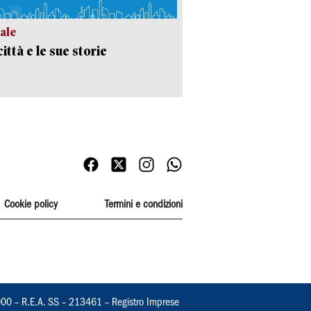
ale
ittà e le sue storie
Cookie policy
Termini e condizioni
000 – R.E.A. SS – 213461 – Registro Imprese