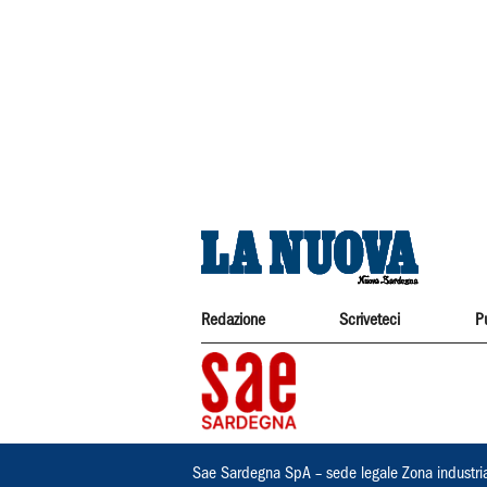
Redazione
Scriveteci
P
Sae Sardegna SpA – sede legale Zona industri