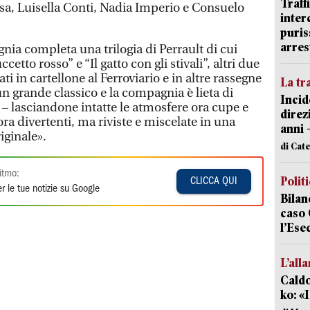
Traff
sa, Luisella Conti, Nadia Imperio e Consuelo
inter
puris
arres
ia completa una trilogia di Perrault di cui
tto rosso” e “Il gatto con gli stivali”, altri due
ti in cartellone al Ferroviario e in altre rassegne
La tr
n grande classico e la compagnia è lieta di
Incid
 – lasciandone intatte le atmosfere ora cupe e
direz
ora divertenti, ma riviste e miscelate in una
anni 
iginale».
di Cat
itmo:
Polit
CLICCA QUI
r le tue notizie su Google
Bilan
caso 
l’Ese
L’all
Caldo
ko: «