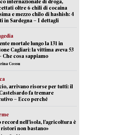
ico internazionale di droga,
cettati oltre 6 chili di cocaina
sima e mezzo chilo di hashish: 4
ti in Sardegna – I dettagli
agedia
ente mortale lungo la 131 in
ione Cagliari: la vittima aveva 53
– Che cosa sappiamo
erina Cossu
ica
cio, arrivano risorse per tutti: il
Castelsardo fa tremare
cutivo – Ecco perché
arme
 record nell’isola, l’agricoltura è
I ristori non bastano»