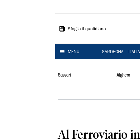
La
Nuova
Sardegna
Sfoglia il quotidiano
MENU
SARDEGNA
ITALI
Sassari
Alghero
Al Ferroviario i