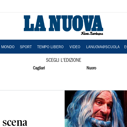
A MONDO
SPORT
TEMPO LIBERO
VIDEO
LANUOVA@SCUOLA
E
SCEGLI L'EDIZIONE
Cagliari
Nuoro
n scena