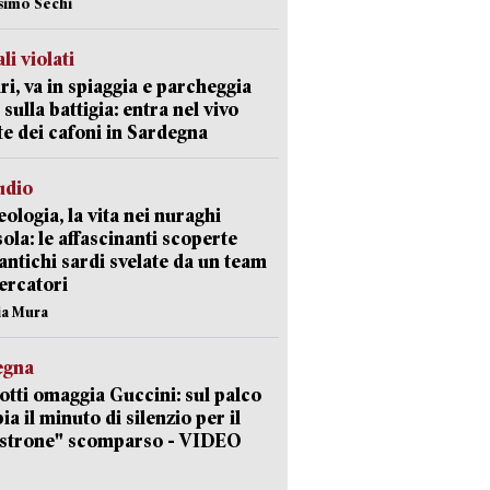
simo Sechi
li violati
ri, va in spiaggia e parcheggia
 sulla battigia: entra nel vivo
ate dei cafoni in Sardegna
udio
ologia, la vita nei nuraghi
isola: le affascinanti scoperte
 antichi sardi svelate da un team
cercatori
nia Mura
egna
otti omaggia Guccini: sul palco
ia il minuto di silenzio per il
strone" scomparso - VIDEO