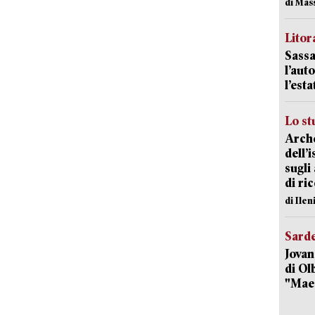
di Mas
Litora
Sassa
l’auto
l’est
Lo st
Arche
dell’
sugli
di ri
di Ile
Sard
Jovan
di Olb
"Mae