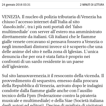
24 gennaio 2016 03:31
2 MINUTI DI LETTURA
VENEZIA. Il nucleo di polizia tributaria di Venezia ha
chiuso l'accesso internet dall'Italia al sito
'dasolo.info', tra i più noti portali del 'falso
multimediale' con server all'estero ma amministrato
direttamente da italiani. Gli italiani che le fiamme
gialle venete cercavano si pensava fossero a Venezia o
negli immediati dintorni invece si è scoperto che una
delle anime del sito è nella zona di Iglesias. L'unica
denuncia che per ora è stata fatta è proprio nei
confronti di un sardo residente in un paese
dell'iglesiente.
Sul sito lanuovavenezia.it il resoconto della vicenda. Il
provvedimento di sequestro, emesso dalla procura
della Repubblica di Venezia, arrivato dopo le indagini
condotte dalla fiamme gialle anche con l'ausilio
tecnico della Fpm (Federazione contro la pirateria
musicale e multimediale) e della Siae (Società italiana
degli autori ed editori). Decine di migliaia di visitatori