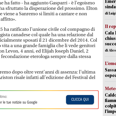
Emerg
e ha fatto - ha aggiunto Gasparri - è l'egoismo
sinda
ha sfruttato la disperazione del prossimo. Elton
se viene a Sanremo si limiti a cantare e non
di Luig
affitto».
Il re
05 ha ratificato l’unione civile col compagno di
Cala 
egista canadese col quale ha una relazione dal
chius
ficialmente sposati il 21 dicembre del 2014. Col
succ
 vita a una grande famiglia che li vede genitori
di Ale
son Levon, 4 anni, ed Elijah Joseph Daniel, 2
la fecondazione eterologa sempre dalla stessa
L’em
Sassa
nremo dopo oltre vent’anni di assenza: l’ultima
osped
riston risale infatti all’edizione del Festival del
Mete
Caldo
itmo:
CLICCA QUI
fiamm
r le tue notizie su Google
colpi
l’imp