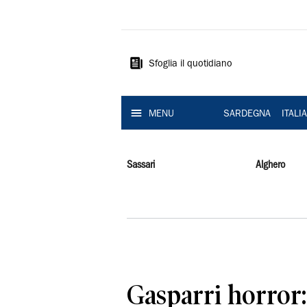
La
Nuova
Sardegna
Sfoglia il quotidiano
MENU
SARDEGNA
ITALI
Sassari
Alghero
Gasparri horror: