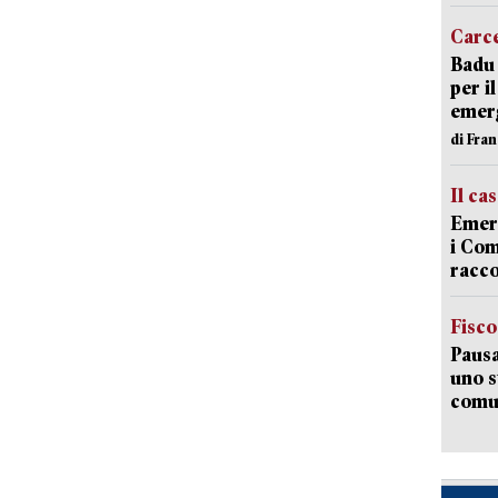
Carc
Badu 
per i
emerg
di Fran
Il ca
Emerg
i Com
racco
Fisco
Pausa
uno s
comun