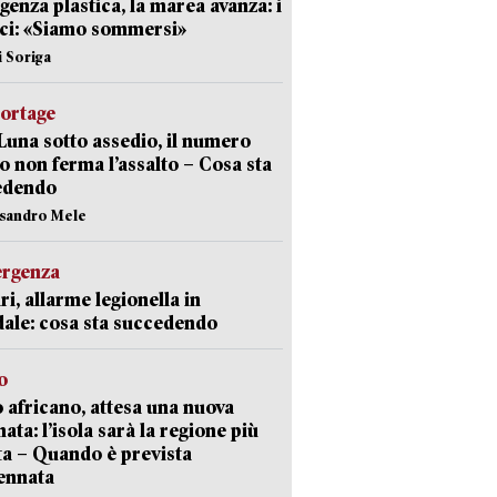
enza plastica, la marea avanza: i
ci: «Siamo sommersi»
i Soriga
portage
Luna sotto assedio, il numero
o non ferma l’assalto – Cosa sta
edendo
ssandro Mele
ergenza
ri, allarme legionella in
ale: cosa sta succedendo
o
 africano, attesa una nuova
ata: l’isola sarà la regione più
ta – Quando è prevista
ennata