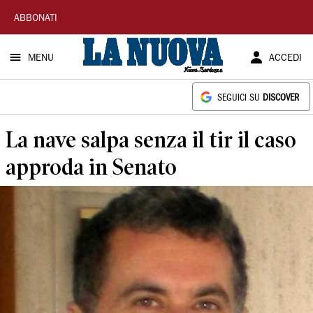
La
ABBONATI
Nuova
MENU
ACCEDI
Sardegna
SEGUICI SU
DISCOVER
La nave salpa senza il tir il caso
approda in Senato