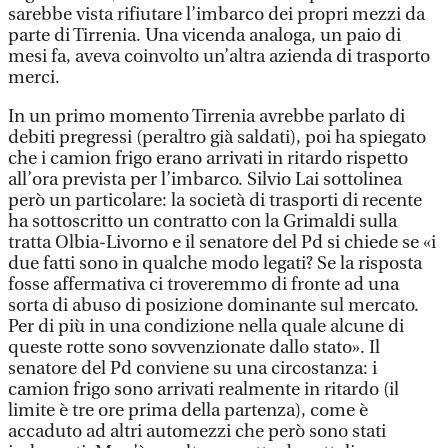
sarebbe vista rifiutare l’imbarco dei propri mezzi da
parte di Tirrenia. Una vicenda analoga, un paio di
mesi fa, aveva coinvolto un’altra azienda di trasporto
merci.
In un primo momento Tirrenia avrebbe parlato di
debiti pregressi (peraltro già saldati), poi ha spiegato
che i camion frigo erano arrivati in ritardo rispetto
all’ora prevista per l’imbarco. Silvio Lai sottolinea
però un particolare: la società di trasporti di recente
ha sottoscritto un contratto con la Grimaldi sulla
tratta Olbia-Livorno e il senatore del Pd si chiede se «i
due fatti sono in qualche modo legati? Se la risposta
fosse affermativa ci troveremmo di fronte ad una
sorta di abuso di posizione dominante sul mercato.
Per di più in una condizione nella quale alcune di
queste rotte sono sovvenzionate dallo stato». Il
senatore del Pd conviene su una circostanza: i
camion frigo sono arrivati realmente in ritardo (il
limite è tre ore prima della partenza), come è
accaduto ad altri automezzi che però sono stati