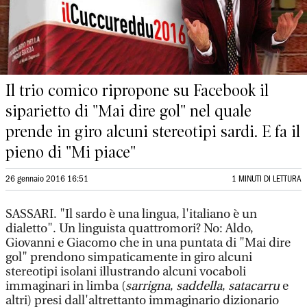
Il trio comico ripropone su Facebook il
siparietto di "Mai dire gol" nel quale
prende in giro alcuni stereotipi sardi. E fa il
pieno di "Mi piace"
26 gennaio 2016 16:51
1 MINUTI DI LETTURA
SASSARI. "Il sardo è una lingua, l'italiano è un
dialetto". Un linguista quattromori? No: Aldo,
Giovanni e Giacomo che in una puntata di "Mai dire
gol" prendono simpaticamente in giro alcuni
stereotipi isolani illustrando alcuni vocaboli
immaginari in limba (
sarrigna
,
saddella
,
satacarru
e
altri) presi dall'altrettanto immaginario dizionario