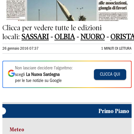
Clicca per vedere tutte le edizioni
locali:
SASSARI
-
OLBIA
-
NUORO
-
ORIST
26 gennaio 2016 07:37
1 MINUTI DI LETTURA
Non lasciare decidere l'algoritmo:
CLICCA QUI
scegli
La Nuova Sardegna
per le tue notizie su Google
Primo Piano
Meteo