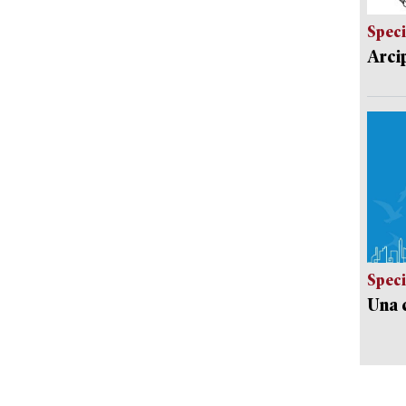
Speci
Arci
Speci
Una c