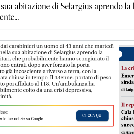
la sua abitazione di Selargius aprendo la
nte...
 dai carabinieri un uomo di 43 anni che martedì
 nella sua abitazione di Selargius aprendo la
litari, che probabilmente hanno scongiurato il
sono entrati dopo aver forzato la porta
La cr
o già incosciente e riverso a terra, con la
Emerg
ata chiusa in tempo. Il 43enne, portato di peso
sinda
tato poi affidato al 118. Un’ambulanza ha
bilmente colto da una crisi depressiva,
di Luig
inità.
Il re
Cala 
itmo:
CLICCA QUI
chius
r le tue notizie su Google
succ
di Ale