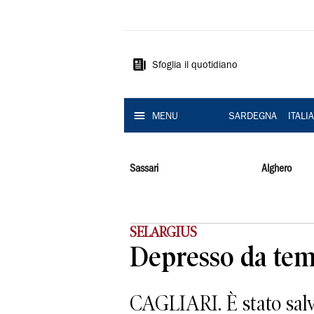
La
Nuova
Sardegna
Sfoglia il quotidiano
MENU
SARDEGNA
ITALI
Sassari
Alghero
SELARGIUS
Depresso da tempo
CAGLIARI. È stato salv