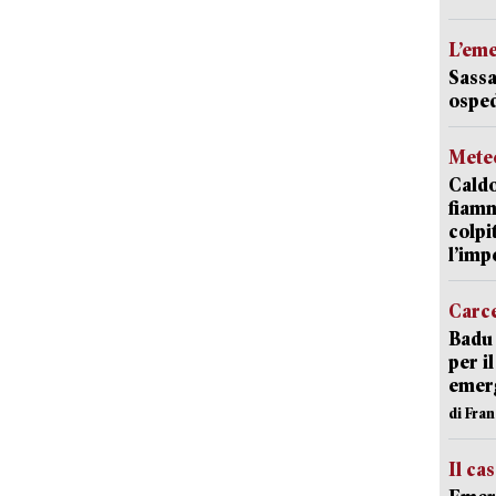
L’em
Sassa
osped
Mete
Caldo
fiamm
colpi
l’imp
Carc
Badu 
per i
emerg
di Fran
Il ca