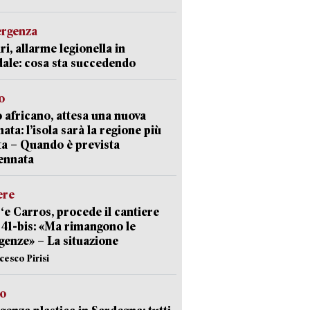
ergenza
ri, allarme legionella in
ale: cosa sta succedendo
o
 africano, attesa una nuova
ata: l’isola sarà la regione più
ta – Quando è prevista
ennata
ere
‘e Carros, procede il cantiere
l 41-bis: «Ma rimangono le
enze» – La situazione
cesco Pirisi
so