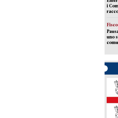
Emerg
i Com
racco
Fisco
Pausa
uno s
comun