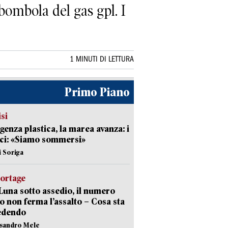
 bombola del gas gpl. I
1 MINUTI DI LETTURA
Primo Piano
isi
enza plastica, la marea avanza: i
ci: «Siamo sommersi»
i Soriga
portage
Luna sotto assedio, il numero
o non ferma l’assalto – Cosa sta
edendo
ssandro Mele