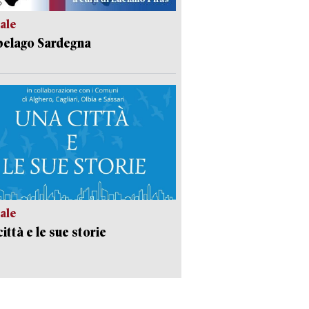
ale
pelago Sardegna
ale
ittà e le sue storie