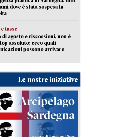
enza plastica in Sardegna: tutti
uni dove è stata sospesa la
lta
 e tasse
 di agosto e riscossioni, non è
top assoluto: ecco quali
icazioni possono arrivare
Le nostre iniziative