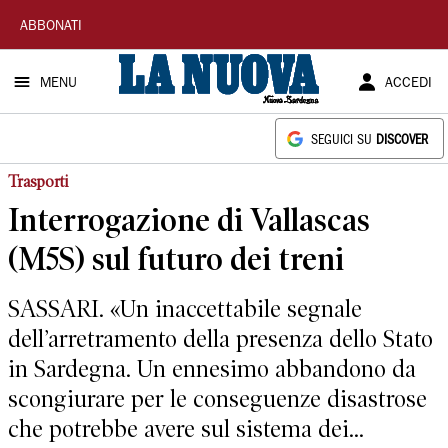
La
ABBONATI
Nuova
MENU
ACCEDI
Sardegna
SEGUICI SU
DISCOVER
Trasporti
Interrogazione di Vallascas
(M5S) sul futuro dei treni
SASSARI. «Un inaccettabile segnale
dell’arretramento della presenza dello Stato
in Sardegna. Un ennesimo abbandono da
scongiurare per le conseguenze disastrose
che potrebbe avere sul sistema dei...