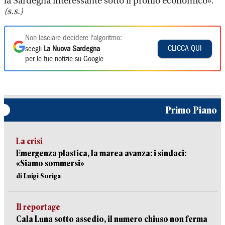
la Sardegna interessante sotto il profilo economico».
(s.s.)
Non lasciare decidere l'algoritmo:
CLICCA QUI
scegli
La Nuova Sardegna
per le tue notizie su Google
Primo Piano
La crisi
Emergenza plastica, la marea avanza: i sindaci:
«Siamo sommersi»
di Luigi Soriga
Il reportage
Cala Luna sotto assedio, il numero chiuso non ferma